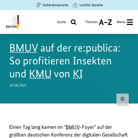
Zum
Zur
Zur
Gebärdensprache
Leichte Sprache
Hauptinhalt
Suche
Hauptnavigation
springen
springen
springen
Suche
Themen
Menü
A
bis
Bundesministerium
Z
für
BMUV
auf der re:publica:
Umwelt,
Klimaschutz,
So profitieren Insekten
Naturschutz
und
und
KMU
von
KI
nukleare
Sicherheit
07.06.2023
Urh
zum
Bild
Einen
Einen Tag lang kamen im "
BMUV
-Foyer" auf der
anz
Tag
größten deutschen Konferenz der digitalen Gesellschaft