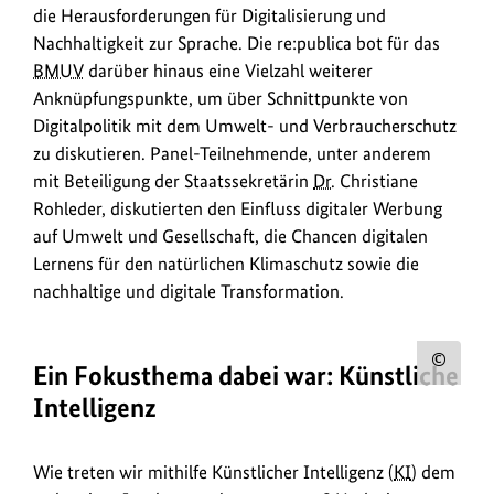
lang
die Herausforderungen für Digitalisierung und
kamen
Nachhaltigkeit zur Sprache. Die re:publica bot für das
im
BMUV
darüber hinaus eine Vielzahl weiterer
„
BMUV
-
Anknüpfungspunkte, um über Schnittpunkte von
Foyer“
Digitalpolitik mit dem Umwelt- und Verbraucherschutz
auf
zu diskutieren. Panel-Teilnehmende, unter anderem
der
mit Beteiligung der Staatssekretärin
Dr.
Christiane
größten
Rohleder, diskutierten den Einfluss digitaler Werbung
deutschen
auf Umwelt und Gesellschaft, die Chancen digitalen
Konferenz
Lernens für den natürlichen Klimaschutz sowie die
der
nachhaltige und digitale Transformation.
digitalen
Gesellschaft
die
Urh
Ein Fokusthema dabei war: Künstliche
Herausforderungen
zum
Intelligenz
für
Bild
Digitalisierung
anz
und
Wie treten wir mithilfe Künstlicher Intelligenz (
KI
) dem
Nachhaltigkeit