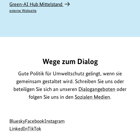
Green-AI Hub Mittelstand
externe Webseite
https://www.bundesumweltministerium.de/ME10631
Wege zum Dialog
Gute Politik für Umweltschutz gelingt, wenn sie
gemeinsam gestaltet wird. Schreiben Sie uns oder
beteiligen Sie sich an unseren
Dialogangeboten
oder
folgen Sie uns in den
Sozialen Medien
.
Social
zur
zur
zur
Bluesky
Facebook
Instagram
Media
Bluesky-
zur
zur
Facebook-
Instagram-
LinkedIn
TikTok
Navigation
Seite
LinkedIn-
TikTok-
Seite
Seite