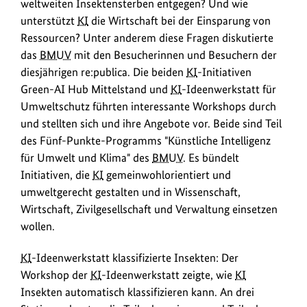
weltweiten Insektensterben entgegen? Und wie
zur
unterstützt
KI
die Wirtschaft bei der Einsparung von
Sprache.
Ressourcen? Unter anderem diese Fragen diskutierte
das
BMUV
mit den Besucherinnen und Besuchern der
diesjährigen re:publica. Die beiden
KI
-Initiativen
Green-AI Hub Mittelstand und
KI
-Ideenwerkstatt für
Umweltschutz führten interessante Workshops durch
und stellten sich und ihre Angebote vor. Beide sind Teil
des Fünf-Punkte-Programms "Künstliche Intelligenz
für Umwelt und Klima" des
BMUV
. Es bündelt
Initiativen, die
KI
gemeinwohlorientiert und
umweltgerecht gestalten und in Wissenschaft,
Wirtschaft, Zivilgesellschaft und Verwaltung einsetzen
wollen.
KI
-Ideenwerkstatt klassifizierte Insekten: Der
Workshop der
KI
-Ideenwerkstatt zeigte, wie
KI
Insekten automatisch klassifizieren kann. An drei