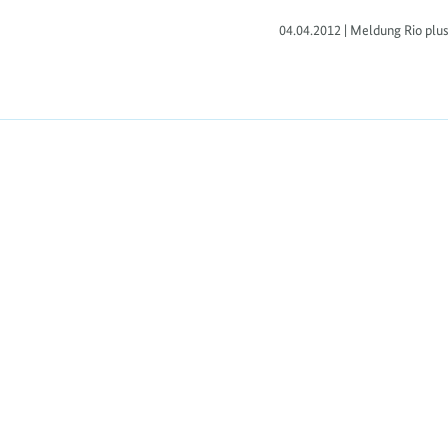
gegründet.
04.04.2012 | Meldung Rio plus
https://www.bundesumweltministerium.de/M