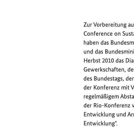
Zur
Zur Vorbereitung au
Vorbereitung
Conference on Susta
auf
haben das Bundesmi
die
und das Bundesmini
UN
-
Herbst 2010 das Dia
Konferenz
Gewerkschaften, de
für
des Bundestags, de
Nachhaltige
der Konferenz mit V
Entwicklung
regelmäßigem Absta
wurde
der Rio-Konferenz 
das
Entwicklung und Arm
Dialogforum
Entwicklung".
Rio
2012