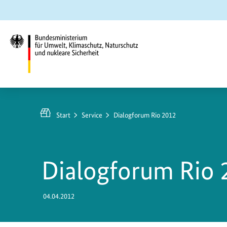
Zum
Zur
Zur
Hauptinhalt
Suche
Hauptnavigation
springen
springen
springen
Bundesministerium
für
Umwelt,
Start
Service
Dialogforum Rio 2012
Klimaschutz,
Naturschutz
und
Dialogforum Rio 
nukleare
Sicherheit
04.04.2012