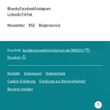
Social
zur
zur
zur
Bluesky
Facebook
Instagram
Media
Bluesky-
zur
zur
Facebook-
Instagram-
LinkedIn
TikTok
Navigation
Seite
LinkedIn-
TikTok-
Seite
Seite
Newsletter
RSS
Bürgerservice
des
Seite
Seite
des
des
BMUKN
des
des
BMUKN
BMUKN
BMUKN
BMUKN
Kurzlink:
bundesumweltministerium.de/ME8217
Drucken
Kontakt
Impressum
Datenschutz
Cookie-Erklärung
Erklärung zur Barrierefreiheit
Barriere melden
Gehe
nach