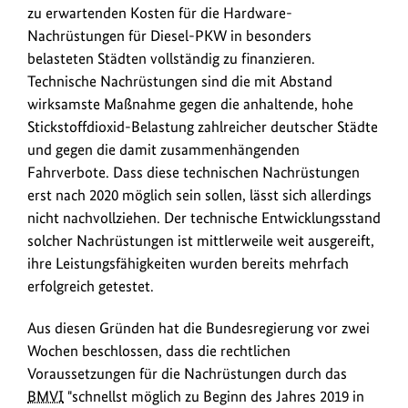
dass
zu erwartenden Kosten für die Hardware-
zwei
Nachrüstungen für Diesel-PKW in besonders
Autokonzerne
belasteten Städten vollständig zu finanzieren.
bereit
Technische Nachrüstungen sind die mit Abstand
sind,
wirksamste Maßnahme gegen die anhaltende, hohe
die
Stickstoffdioxid-Belastung zahlreicher deutscher Städte
aktuell
und gegen die damit zusammenhängenden
zu
Fahrverbote. Dass diese technischen Nachrüstungen
erwartenden
erst nach 2020 möglich sein sollen, lässt sich allerdings
Kosten
nicht nachvollziehen. Der technische Entwicklungsstand
für
solcher Nachrüstungen ist mittlerweile weit ausgereift,
die
ihre Leistungsfähigkeiten wurden bereits mehrfach
Hardware-
erfolgreich getestet.
Nachrüstungen
vollständig
Aus diesen Gründen hat die Bundesregierung vor zwei
zu
Wochen beschlossen, dass die rechtlichen
finanzieren.
Voraussetzungen für die Nachrüstungen durch das
BMVI
"schnellst möglich zu Beginn des Jahres 2019 in