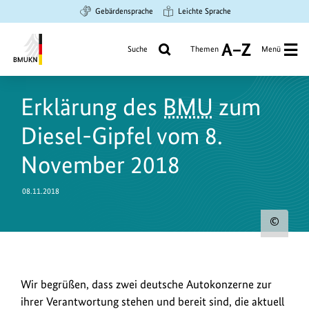
Zum
Zur
Zur
Gebärdensprache
Leichte Sprache
Hauptinhalt
Suche
Hauptnavigation
springen
springen
springen
Suche
Themen
Menü
A
bis
Bundesministerium
Z
für
Erklärung des
BMU
zum
Umwelt,
Klimaschutz,
Diesel-Gipfel vom 8.
Naturschutz
und
November 2018
nukleare
Sicherheit
08.11.2018
Urh
zum
Bild
Wir
Wir begrüßen, dass zwei deutsche Autokonzerne zur
anz
begrüßen,
ihrer Verantwortung stehen und bereit sind, die aktuell