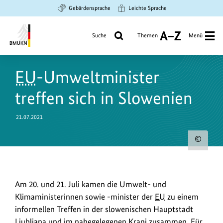
Zum
Zur
Zur
Gebärdensprache
Leichte Sprache
Hauptinhalt
Suche
Hauptnavigation
springen
springen
springen
Suche
Themen
Menü
A
bis
Bundesministerium
Z
für
EU
-Umweltminister
Umwelt,
Klimaschutz,
treffen sich in Slowenien
Naturschutz
und
21.07.2021
nukleare
Sicherheit
Urh
zum
Bild
Am
Am 20. und 21. Juli kamen die Umwelt- und
anz
20.
Klimaministerinnen sowie -minister der
EU
zu einem
und
informellen Treffen in der slowenischen Hauptstadt
21.
Ljubljana und im nahegelegenen Kranj zusammen. Für