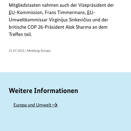
und
Mitgliedstaaten nahmen auch der Vizepräsident der
Kranj
EU
-Kommission, Frans Timmermans,
EU
-
zusammen.
Umweltkommissar Virginijus Sinkevičius und der
Für
britische COP 26-Präsident Alok Sharma an dem
Deutschland
Treffen teil.
nahm
Staatssekretär
Jochen
21.07.2021 | Meldung Europa
Flasbarth
teil.
Weitere Informationen
Europa und Umwelt