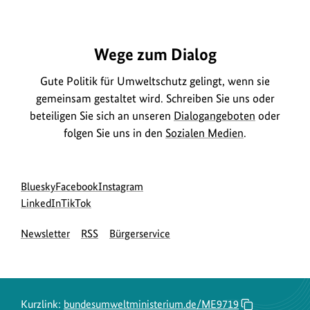
https://www.bundesumweltministerium.de/ME9719
Wege zum Dialog
Gute Politik für Umweltschutz gelingt, wenn sie
gemeinsam gestaltet wird. Schreiben Sie uns oder
beteiligen Sie sich an unseren
Dialogangeboten
oder
folgen Sie uns in den
Sozialen Medien
.
Social
zur
zur
zur
Bluesky
Facebook
Instagram
Media
Bluesky-
zur
zur
Facebook-
Instagram-
LinkedIn
TikTok
Navigation
Seite
LinkedIn-
TikTok-
Seite
Seite
Newsletter
RSS
Bürgerservice
des
Seite
Seite
des
des
BMUKN
des
des
BMUKN
BMUKN
BMUKN
BMUKN
Kurzlink:
bundesumweltministerium.de/ME9719