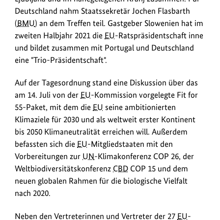
Juli
Deutschland nahm Staatssekretär Jochen Flasbarth
kamen
(
BMU
) an dem Treffen teil. Gastgeber Slowenien hat im
die
zweiten Halbjahr 2021 die
EU
-Ratspräsidentschaft inne
Umweltministerinnen
und bildet zusammen mit Portugal und Deutschland
und
eine "Trio-Präsidentschaft".
-
minister
Auf der Tagesordnung stand eine Diskussion über das
der
am 14. Juli von der
EU
-Kommission vorgelegte Fit for
EU
55-Paket, mit dem die
EU
seine ambitionierten
zu
Klimaziele für 2030 und als weltweit erster Kontinent
einem
bis 2050 Klimaneutralität erreichen will. Außerdem
informellen
befassten sich die
EU
-Mitgliedstaaten mit den
Treffen
Vorbereitungen zur
UN
-Klimakonferenz COP 26, der
in
Weltbiodiversitätskonferenz
CBD
COP 15 und dem
der
neuen globalen Rahmen für die biologische Vielfalt
slowenischen
nach 2020.
Hauptstadt
Ljubljana
Neben den Vertreterinnen und Vertreter der 27
EU
-