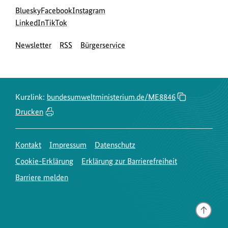
Social
zur
zur
zur
Bluesky
Facebook
Instagram
Media
Bluesky-
zur
zur
Facebook-
Instagram-
LinkedIn
TikTok
Navigation
Seite
LinkedIn-
TikTok-
Seite
Seite
Newsletter
RSS
Bürgerservice
des
Seite
Seite
des
des
BMUKN
des
des
BMUKN
BMUKN
BMUKN
BMUKN
Kurzlink:
bundesumweltministerium.de/ME8846
Drucken
Kontakt
Impressum
Datenschutz
Cookie-Erklärung
Erklärung zur Barrierefreiheit
Barriere melden
Gehe
nach
oben