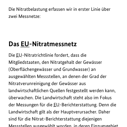
der
Nitratbelastung
Die Nitratbelastung erfassen wir in erster Linie über
wird
zwei Messnetze:
öffentlich
dokumentiert.
Das
EU
-Nitratmessnetz
Die
EU
-Nitratrichtlinie fordert, dass die
Mitgliedstaaten, den Nitratgehalt der Gewässer
(Oberflächengewässer und Grundwasser) an
ausgewählten Messstellen, an denen der Grad der
Nitratverunreinigung der Gewässer aus
landwirtschaftlichen Quellen festgestellt werden kann,
überwachen. Die Landwirtschaft steht also im Fokus
der Messungen für die
EU
-Berichterstattung. Denn die
Landwirtschaft gilt als der Hauptverursacher. Daher
sind für die Nitrat-Berichterstattung diejenigen
Messstellen ausgewählt worden, in deren Einzugsgebiet