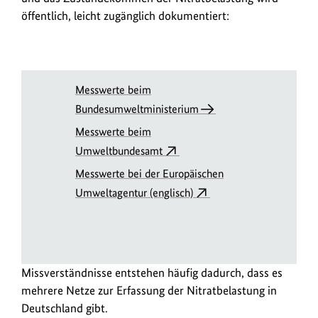
sind
öffentlich, leicht zugänglich dokumentiert:
kein
Geheimnis:
Sie
sind
Messwerte beim
frei
Bundesumweltministerium
einsehbar,
der
Messwerte beim
Standort
Umweltbundesamt
der
Messwerte bei der Europäischen
Messstellen
Umweltagentur (englisch)
lässt
sich
stets
überprüfen
und
Missverständnisse entstehen häufig dadurch, dass es
das
mehrere Netze zur Erfassung der Nitratbelastung in
Zustandekommen
Deutschland gibt.