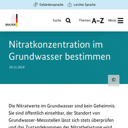
Zum
Zur
Zur
Gebärdensprache
Leichte Sprache
Hauptinhalt
Suche
Hauptnavigation
springen
springen
springen
Suche
Themen
Menü
A
bis
Bundesministerium
Z
für
Nitratkonzentration im
Umwelt,
Klimaschutz,
Grundwasser bestimmen
Naturschutz
und
29.11.2019
nukleare
Sicherheit
Urh
zum
Bild
Die
Die Nitratwerte im Grundwasser sind kein Geheimnis.
anz
Nitratwerte
Sie sind öffentlich einsehbar, der Standort von
im
Grundwasser-Messstellen lässt sich stets überprüfen
Grundwasser
und das Zustandekommen der Nitratbelastung wird