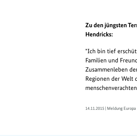
Bundesumweltministe
Zu den jüngsten Ter
Barbara
Hendricks:
Hendricks:
"Ich
"Ich bin tief erschü
bin
Familien und Freund
tief
Zusammenleben der M
erschüttert
Regionen der Welt d
über
menschenverachtende
die
Terroranschläge
14.11.2015 | Meldung Europa
in
Paris.
Meine
Gedanken