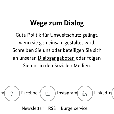
E7484
Wege zum Dialog
Gute Politik für Umweltschutz gelingt,
wenn sie gemeinsam gestaltet wird.
Schreiben Sie uns oder beteiligen Sie sich
an unseren
Dialogangeboten
oder folgen
Sie uns in den
Sozialen Medien
.
zur
zur
zur
z
ky
Facebook
Instagram
LinkedIn
Bluesky-
Facebook-
Instagram-
L
Seite
Seite
Seite
S
Newsletter
RSS
Bürgerservice
des
des
des
d