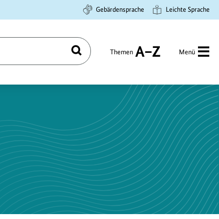
Gebärdensprache
Leichte Sprache
Themen
Menü
Suchen
A
bis
Z