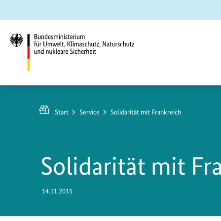
Zum
Zur
Zur
Hauptinhalt
Suche
Hauptnavigation
springen
springen
springen
Bundesministerium
für
Umwelt,
Start
Service
Solidarität mit Frankreich
Klimaschutz,
Naturschutz
und
Solidarität mit Fr
nukleare
Sicherheit
14.11.2015