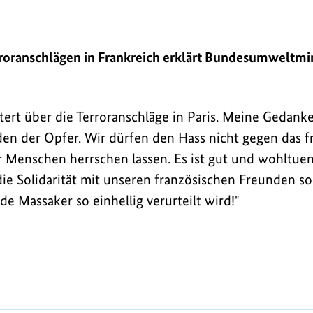
rin
roranschlägen in Frankreich erklärt Bundesumweltmin
ttert über die Terroranschläge in Paris. Meine Gedank
en der Opfer. Wir dürfen den Hass nicht gegen das fr
enschen herrschen lassen. Es ist gut und wohltuend
ie Solidarität mit unseren französischen Freunden so
 Massaker so einhellig verurteilt wird!"