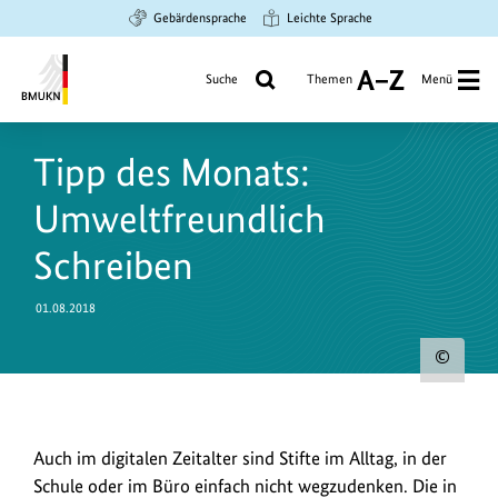
Zum
Zur
Zur
Gebärdensprache
Leichte Sprache
Hauptinhalt
Suche
Hauptnavigation
springen
springen
springen
Suche
Themen
Menü
A
bis
Bundesministerium
Z
für
Tipp des Monats:
Umwelt,
Klimaschutz,
Umweltfreundlich
Naturschutz
und
Schreiben
nukleare
Sicherheit
01.08.2018
Urh
zum
Bild
Der
Auch im digitalen Zeitalter sind Stifte im Alltag, in der
anz
Blaue
Schule oder im Büro einfach nicht wegzudenken. Die in