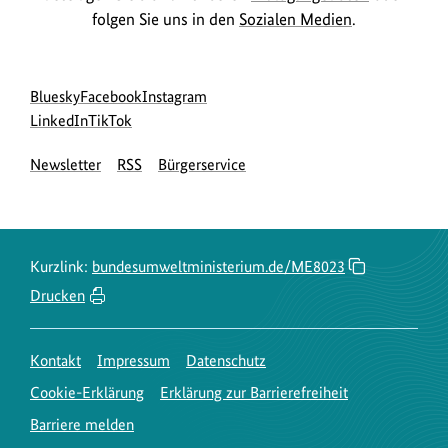
folgen Sie uns in den
Sozialen Medien
.
Social
zur
zur
zur
Bluesky
Facebook
Instagram
Media
Bluesky-
zur
zur
Facebook-
Instagram-
LinkedIn
TikTok
Navigation
Seite
LinkedIn-
TikTok-
Seite
Seite
Newsletter
RSS
Bürgerservice
des
Seite
Seite
des
des
BMUKN
des
des
BMUKN
BMUKN
BMUKN
BMUKN
Kurzlink:
bundesumweltministerium.de/ME8023
Drucken
Kontakt
Impressum
Datenschutz
Cookie-Erklärung
Erklärung zur Barrierefreiheit
Barriere melden