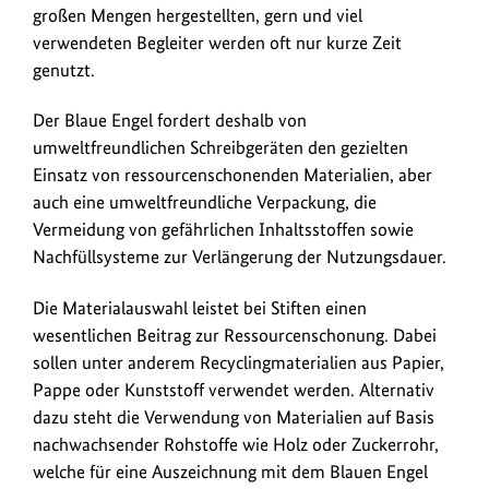
Engel
großen Mengen hergestellten, gern und viel
fordert
verwendeten Begleiter werden oft nur kurze Zeit
eine
genutzt.
umweltfreundliche
Verpackung
Der Blaue Engel fordert deshalb von
und
umweltfreundlichen Schreibgeräten den gezielten
die
Einsatz von ressourcenschonenden Materialien, aber
Vermeidung
auch eine umweltfreundliche Verpackung, die
von
Vermeidung von gefährlichen Inhaltsstoffen sowie
gefährlichen
Nachfüllsysteme zur Verlängerung der Nutzungsdauer.
Inhaltsstoffen.
Zudem
Die Materialauswahl leistet bei Stiften einen
sollten
wesentlichen Beitrag zur Ressourcenschonung. Dabei
eine
sollen unter anderem Recyclingmaterialien aus Papier,
Verlängerung
Pappe oder Kunststoff verwendet werden. Alternativ
der
dazu steht die Verwendung von Materialien auf Basis
Nutzungsdauer
nachwachsender Rohstoffe wie Holz oder Zuckerrohr,
beispielsweise
welche für eine Auszeichnung mit dem Blauen Engel
durch