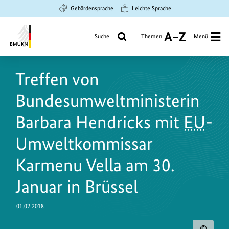
Zum
Zur
Zur
Gebärdensprache
Leichte Sprache
Hauptinhalt
Suche
Hauptnavigation
springen
springen
springen
Suche
Themen
Menü
A
bis
Bundesministerium
Z
für
Treffen von
Umwelt,
Klimaschutz,
Bundesumweltministerin
Naturschutz
und
Barbara Hendricks mit
EU
-
nukleare
Umweltkommissar
Sicherheit
Karmenu Vella am 30.
Januar in Brüssel
01.02.2018