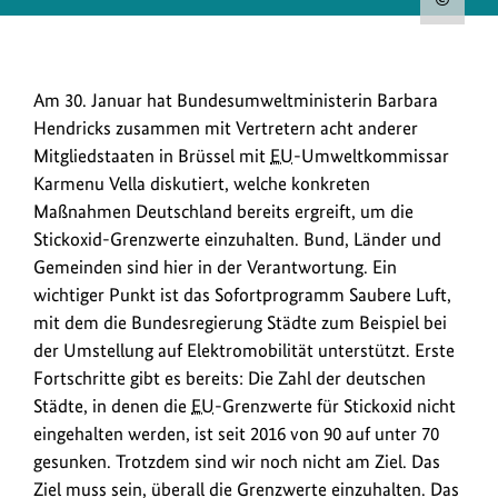
Urh
zum
Bild
Erste
Am 30. Januar hat Bundesumweltministerin Barbara
anz
Fortschritte
Hendricks zusammen mit Vertretern acht anderer
zur
Mitgliedstaaten in Brüssel mit
EU
-Umweltkommissar
Luftreinhaltung
Karmenu Vella diskutiert, welche konkreten
gibt
Maßnahmen Deutschland bereits ergreift, um die
es
Stickoxid-Grenzwerte einzuhalten. Bund, Länder und
bereits:
Gemeinden sind hier in der Verantwortung. Ein
Die
wichtiger Punkt ist das Sofortprogramm Saubere Luft,
Zahl
mit dem die Bundesregierung Städte zum Beispiel bei
der
der Umstellung auf Elektromobilität unterstützt. Erste
deutschen
Fortschritte gibt es bereits: Die Zahl der deutschen
Städte,
Städte, in denen die
EU
-Grenzwerte für Stickoxid nicht
in
eingehalten werden, ist seit 2016 von 90 auf unter 70
denen
gesunken. Trotzdem sind wir noch nicht am Ziel. Das
die
Ziel muss sein, überall die Grenzwerte einzuhalten. Das