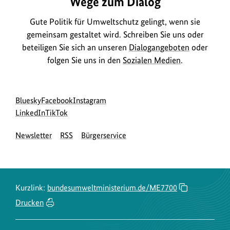
Wege zum Dialog
Gute Politik für Umweltschutz gelingt, wenn sie
gemeinsam gestaltet wird. Schreiben Sie uns oder
beteiligen Sie sich an unseren
Dialogangeboten
oder
folgen Sie uns in den
Sozialen Medien
.
Social
zur
zur
zur
Bluesky
Facebook
Instagram
Media
Bluesky-
zur
zur
Facebook-
Instagram-
LinkedIn
TikTok
Navigation
Seite
LinkedIn-
TikTok-
Seite
Seite
Newsletter
RSS
Bürgerservice
des
Seite
Seite
des
des
BMUKN
des
des
BMUKN
BMUKN
BMUKN
BMUKN
Kurzlink:
bundesumweltministerium.de/ME7700
Drucken