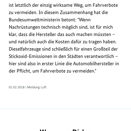
EU
-
ist letztlich der einzig wirksame Weg, um Fahrverbote
Grenzwerte
zu vermeiden. In diesem Zusammenhang hat die
für
Bundesumweltministerin betont: "Wenn
Stickoxid
Nachrüstungen technisch möglich sind, ist für mich
nicht
klar, dass die Hersteller das auch machen müssten –
eingehalten
und natürlich auch die Kosten dafür zu tragen haben.
werden,
Dieselfahrzeuge sind schließlich für einen Großteil der
ist
Stickoxid-Emissionen in den Städten verantwortlich –
seit
2016
hier sind also in erster Linie die Automobilhersteller in
von
der Pflicht, um Fahrverbote zu vermeiden."
90
auf
01.02.2018 | Meldung Luft
unter
70
gesunken.
https://www.bundesumweltministerium.de/ME7700