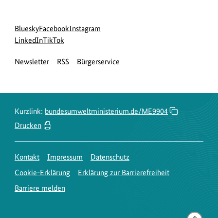
Social
zur
zur
zur
Bluesky
Facebook
Instagram
Media
Bluesky-
zur
zur
Facebook-
Instagram-
LinkedIn
TikTok
Navigation
Seite
LinkedIn-
TikTok-
Seite
Seite
Newsletter
RSS
Bürgerservice
des
Seite
Seite
des
des
BMUKN
des
des
BMUKN
BMUKN
BMUKN
BMUKN
Kurzlink:
bundesumweltministerium.de/ME9904
Drucken
Kontakt
Impressum
Datenschutz
Cookie-Erklärung
Erklärung zur Barrierefreiheit
Barriere melden