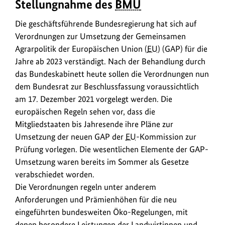
Stellungnahme des
BMU
Die
anz
geschäftsführende
Die geschäftsführende Bundesregierung hat sich auf
Bundesregierung
Verordnungen zur Umsetzung der Gemeinsamen
hat
Agrarpolitik der Europäischen Union (
EU
) (GAP) für die
sich
Jahre ab 2023 verständigt. Nach der Behandlung durch
auf
das Bundeskabinett heute sollen die Verordnungen nun
Verordnungen
dem Bundesrat zur Beschlussfassung voraussichtlich
zur
Umsetzung
am 17. Dezember 2021 vorgelegt werden. Die
der
europäischen Regeln sehen vor, dass die
Gemeinsamen
Mitgliedstaaten bis Jahresende ihre Pläne zur
Agrarpolitik
Umsetzung der neuen GAP der
EU
-Kommission zur
der
Prüfung vorlegen. Die wesentlichen Elemente der GAP-
EU
Umsetzung waren bereits im Sommer als Gesetze
(GAP)
verabschiedet worden.
für
Die Verordnungen regeln unter anderem
die
Anforderungen und Prämienhöhen für die neu
Jahre
eingeführten bundesweiten Öko-Regelungen, mit
ab
denen besondere Leistungen der Landwirtinnen und