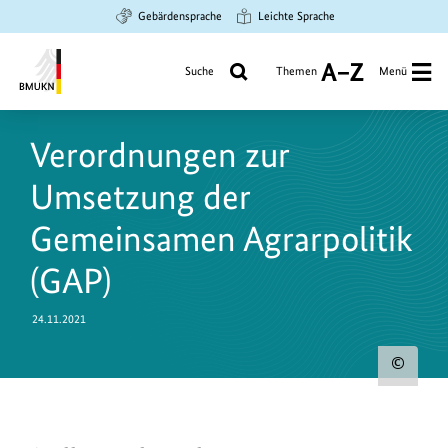
Zum
Zur
Zur
Gebärdensprache
Leichte Sprache
Hauptinhalt
Suche
Hauptnavigation
springen
springen
springen
Suche
Themen
Menü
A
bis
Bundesministerium
Z
für
Verordnungen zur
Umwelt,
Klimaschutz,
Umsetzung der
Naturschutz
und
Gemeinsamen Agrarpolitik
nukleare
(GAP)
Sicherheit
24.11.2021
Urh
zum
Bild