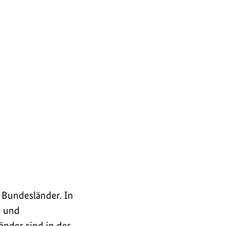
 Bundesländer. In
n und
nder sind in der