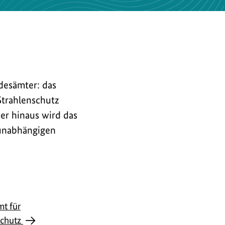
desämter: das
trahlenschutz
er hinaus wird das
unabhängigen
t für
schutz