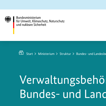
Zum
Zur
Zur
Hauptinhalt
Suche
Hauptnavigation
springen
springen
springen
Bundesministerium
für
Umwelt,
Start
Ministerium
Struktur
Bundes- und Landesb
Klimaschutz,
Naturschutz
und
Verwaltungsbehö
nukleare
Sicherheit
Bundes- und Lan