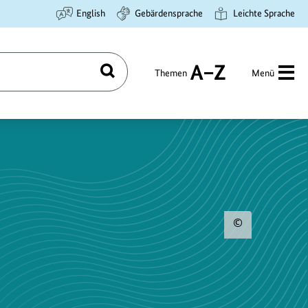
English
Gebärdensprache
Leichte Sprache
Themen
Menü
Suchen
A
bis
Z
Urhebe
zum
Bild
anzeig