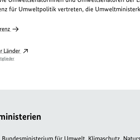
nz für Umweltpolitik vertreten, die Umweltminister
erenz
r Länder
tglieder
inisterien
Bundesministerium für Umwelt, Klimaschutz, Natur