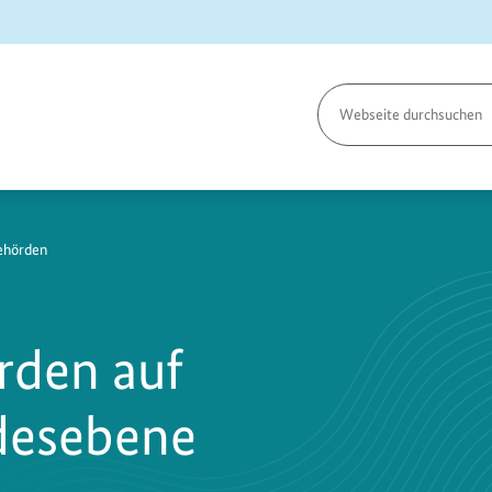
Seite
durchsuchen
ehörden
rden auf
desebene