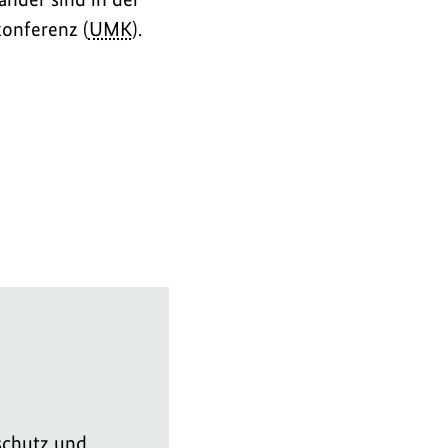
konferenz (
UMK
).
schutz und