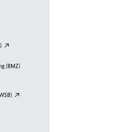
H)
ung (BMZ)
MWSB)