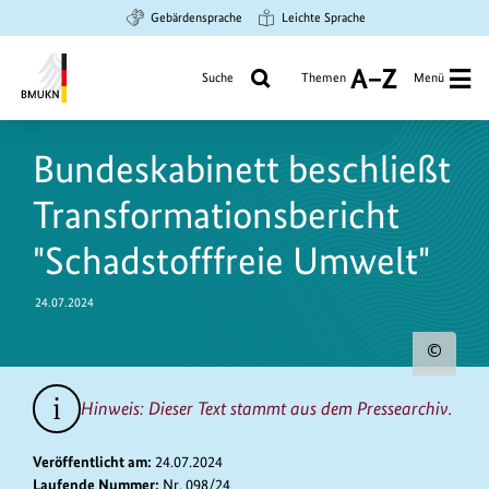
Zum
Zur
Zur
Gebärdensprache
Leichte Sprache
Hauptinhalt
Suche
Hauptnavigation
springen
springen
springen
Suche
Themen
Menü
A
bis
Bundesministerium
Z
https://www.bundesumweltministerium.de/PM11092
für
Bundeskabinett beschließt
Umwelt,
Klimaschutz,
Transformationsbericht
Naturschutz
und
"Schadstofffreie Umwelt"
nukleare
Sicherheit
24.07.2024
Urh
zum
Hinweis: Dieser Text stammt aus dem Pressearchiv.
Bild
anz
Veröffentlicht am:
24.07.2024
Laufende Nummer:
Nr. 098/24