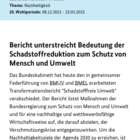
Thema:
Nachhaltigkeit
20. Wahlperiode:
08.12.2021 - 25.03.2025
Bericht unterstreicht Bedeutung der
Das
Bundeskabinett
Schadstoffreduktion zum Schutz von
hat
Mensch und Umwelt
den
in
Das Bundeskabinett hat heute den in gemeinsamer
gemeinsamer
Federführung von
BMUV
und
BMEL
erarbeiteten
Federführung
Transformationsbericht "Schadstofffreie Umwelt"
von
verabschiedet. Der Bericht listet Maßnahmen der
BMUV
Bundesregierung zum Schutz von Mensch und Umwelt
und
und für eine nachhaltige und wettbewerbsfähige
BMEL
Wirtschaftsweise auf, die darauf abzielen, der
erarbeiteten
Verschmutzungskrise entgegenzuwirken. Um die
Transformationsbericht
Nachhaltigkeitsziele der Agenda 2030 zu erreichen, ist