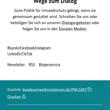
Wege zum Dialog
Gute Politik für Umweltschutz gelingt, wenn sie
gemeinsam gestaltet wird. Schreiben Sie uns oder
beteiligen Sie sich an unseren
Dialogangeboten
oder
folgen Sie uns in den
Sozialen Medien
.
Social
zur
zur
zur
Bluesky
Facebook
Instagram
Media
Bluesky-
zur
zur
Facebook-
Instagram-
LinkedIn
TikTok
Navigation
Seite
LinkedIn-
TikTok-
Seite
Seite
Newsletter
RSS
Bürgerservice
des
Seite
Seite
des
des
BMUKN
des
des
BMUKN
BMUKN
BMUKN
BMUKN
Kurzlink:
bundesumweltministerium.de/PM11092
Drucken