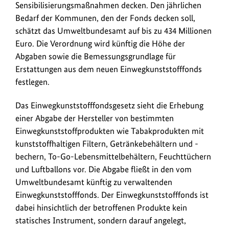
Sensibilisierungsmaßnahmen decken. Den jährlichen
an
Bedarf der Kommunen, den der Fonds decken soll,
den
schätzt das Umweltbundesamt auf bis zu 434 Millionen
Kosten
Euro. Die Verordnung wird künftig die Höhe der
der
Abgaben sowie die Bemessungsgrundlage für
Abfallbeseitigung
Erstattungen aus dem neuen Einwegkunststofffonds
in
festlegen.
Parks
und
Das Einwegkunststofffondsgesetz sieht die Erhebung
Straßen
einer Abgabe der Hersteller von bestimmten
beteiligen
Einwegkunststoffprodukten wie Tabakprodukten mit
müssen.
kunststoffhaltigen Filtern, Getränkebehältern und -
Dafür
bechern, To-Go-Lebensmittelbehältern, Feuchttüchern
zahlen
und Luftballons vor. Die Abgabe fließt in den vom
die
Umweltbundesamt künftig zu verwaltenden
Hersteller
Einwegkunststofffonds. Der Einwegkunststofffonds ist
künftig
eine
dabei hinsichtlich der betroffenen Produkte kein
jährliche
statisches Instrument, sondern darauf angelegt,