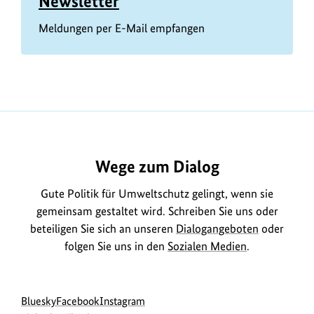
Newsletter
Meldungen per E-Mail empfangen
Wege zum Dialog
Gute Politik für Umweltschutz gelingt, wenn sie
gemeinsam gestaltet wird. Schreiben Sie uns oder
beteiligen Sie sich an unseren
Dialogangeboten
oder
folgen Sie uns in den
Sozialen Medien
.
Social
zur
zur
zur
Bluesky
Facebook
Instagram