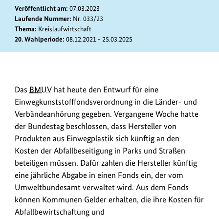
anz
Veröffentlicht am:
07.03.2023
Laufende Nummer:
Nr. 033/23
Thema:
Kreislaufwirtschaft
20. Wahlperiode:
08.12.2021 - 25.03.2025
Der
Das
BMUV
hat heute den Entwurf für eine
Bundestag
Einwegkunststofffondsverordnung in die Länder- und
hat
Verbändeanhörung gegeben. Vergangene Woche hatte
beschlossen,
der Bundestag beschlossen, dass Hersteller von
dass
Produkten aus Einwegplastik sich künftig an den
Hersteller
Kosten der Abfallbeseitigung in Parks und Straßen
von
beteiligen müssen. Dafür zahlen die Hersteller künftig
Produkten
eine jährliche Abgabe in einen Fonds ein, der vom
aus
Umweltbundesamt verwaltet wird. Aus dem Fonds
Einwegplastik
können Kommunen Gelder erhalten, die ihre Kosten für
sich
Abfallbewirtschaftung und
künftig