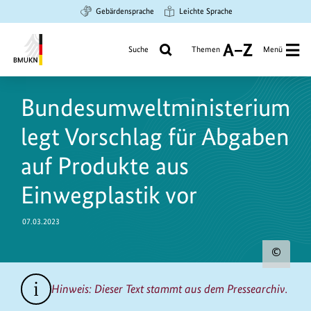
Zum
Zur
Zur
Gebärdensprache
Leichte Sprache
Hauptinhalt
Suche
Hauptnavigation
springen
springen
springen
Suche
Themen
Menü
A
bis
Bundesministerium
Z
https://www.bundesumweltministerium.de/PM10502
für
Bundesumweltministerium
Umwelt,
Klimaschutz,
legt Vorschlag für Abgaben
Naturschutz
und
auf Produkte aus
nukleare
Einwegplastik vor
Sicherheit
07.03.2023
Urh
zum
Hinweis: Dieser Text stammt aus dem Pressearchiv.
Bild