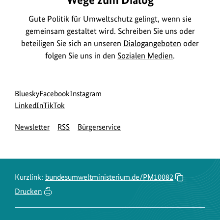
Gute Politik für Umweltschutz gelingt, wenn sie
gemeinsam gestaltet wird. Schreiben Sie uns oder
beteiligen Sie sich an unseren
Dialogangeboten
oder
folgen Sie uns in den
Sozialen Medien
.
Social
zur
zur
zur
Bluesky
Facebook
Instagram
Media
Bluesky-
zur
zur
Facebook-
Instagram-
LinkedIn
TikTok
Navigation
Seite
LinkedIn-
TikTok-
Seite
Seite
Newsletter
RSS
Bürgerservice
des
Seite
Seite
des
des
BMUKN
des
des
BMUKN
BMUKN
BMUKN
BMUKN
Kurzlink:
bundesumweltministerium.de/PM10082
Drucken