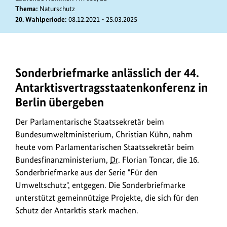
Thema:
Naturschutz
20. Wahlperiode:
08.12.2021 - 25.03.2025
Sonderbriefmarke anlässlich der 44.
Die
16.
Antarktisvertragsstaatenkonferenz in
Sonderbriefmarke
Berlin übergeben
unterstützt
gemeinnützige
Der Parlamentarische Staatssekretär beim
Projekte,
Bundesumweltministerium, Christian Kühn, nahm
die
heute vom Parlamentarischen Staatssekretär beim
sich
Bundesfinanzministerium,
Dr.
Florian Toncar, die 16.
für
Sonderbriefmarke aus der Serie "Für den
den
Umweltschutz", entgegen. Die Sonderbriefmarke
Schutz
unterstützt gemeinnützige Projekte, die sich für den
der
Schutz der Antarktis stark machen.
Antarktis