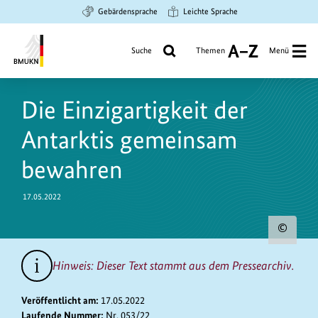
Zum
Zur
Zur
Gebärdensprache
Leichte Sprache
Hauptinhalt
Suche
Hauptnavigation
springen
springen
springen
Suche
Themen
Menü
A
bis
Bundesministerium
Z
https://www.bundesumweltministerium.de/PM10082
für
Die Einzigartigkeit der
Umwelt,
Klimaschutz,
Antarktis gemeinsam
Naturschutz
und
bewahren
nukleare
Sicherheit
17.05.2022
Urh
zum
Hinweis: Dieser Text stammt aus dem Pressearchiv.
Bild
anz
Veröffentlicht am:
17.05.2022
Laufende Nummer:
Nr. 053/22