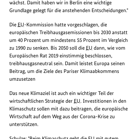
wächst. Damit haben wir in Berlin eine wichtige
Anhebung
Grundlage gelegt für die anstehenden Entscheidungen."
des
EU
-
Die
EU
-Kommission hatte vorgeschlagen, die
Klimaziels
europäischen Treibhausgasemissionen bis 2030 anstatt
für
um 40 Prozent um mindestens 55 Prozent im Vergleich
2030
zu 1990 zu senken. Bis 2050 soll die
EU
dann, wie vom
erfolgen
Europäischen Rat 2019 einstimmig beschlossen,
kann.
treibhausgasneutral sein. Damit leistet Europa seinen
Beitrag, um die Ziele des Pariser Klimaabkommens
umzusetzen
Das neue Klimaziel ist auch ein wichtiger Teil der
wirtschaftlichen Strategie der
EU
. Investitionen in den
Klimaschutz sollen mit dazu beitragen, die europäische
Wirtschaft auf dem Weg aus der Corona-Krise zu
unterstützen.
Schulze: "Beim Klimaschutz geht die
EU
mit gutem