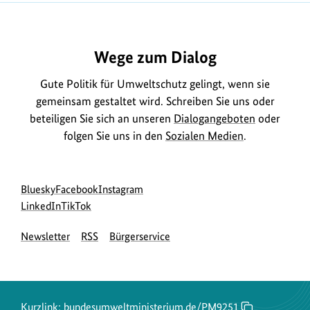
Wege zum Dialog
Gute Politik für Umweltschutz gelingt, wenn sie
gemeinsam gestaltet wird. Schreiben Sie uns oder
beteiligen Sie sich an unseren
Dialogangeboten
oder
folgen Sie uns in den
Sozialen Medien
.
Social
zur
zur
zur
Bluesky
Facebook
Instagram
Media
Bluesky-
zur
zur
Facebook-
Instagram-
LinkedIn
TikTok
Navigation
Seite
LinkedIn-
TikTok-
Seite
Seite
Newsletter
RSS
Bürgerservice
des
Seite
Seite
des
des
BMUKN
des
des
BMUKN
BMUKN
BMUKN
BMUKN
Kurzlink:
bundesumweltministerium.de/PM9251