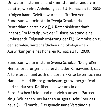
September
Umweltministerinnen und -minister unter anderem
und
beraten, wie eine Anhebung des
EU
-Klimaziels für 2030
1.
erfolgen kann. Geleitet wurde das Treffen von
Oktober
Bundesumweltministerin Svenja Schulze, da
2020
Deutschland derzeit die
EU
-Ratspräsidentschaft
in
innehat. Im Mittelpunkt der Diskussion stand eine
Berlin
umfassende Folgenabschätzung der
EU
-Kommission zu
haben
den sozialen, wirtschaftlichen und ökologischen
die
Auswirkungen eines höheren Klimaziels für 2030.
EU
-
Umweltministerinnen
Bundesumweltministerin Svenja Schulze: "Die großen
und
Herausforderungen unserer Zeit, der Klimawandel, das
-
Artensterben und auch die Corona-Krise lassen sich nur
minister
Hand in Hand lösen: gemeinsam, grenzübergreifend
unter
und solidarisch. Darüber sind wir uns in der
anderem
Europäischen Union und mit vielen unserer Partner
beraten,
einig. Wir haben uns intensiv ausgetauscht über das
wie
neue
EU
-Klimaziel. Das gemeinsame Verständnis
eine