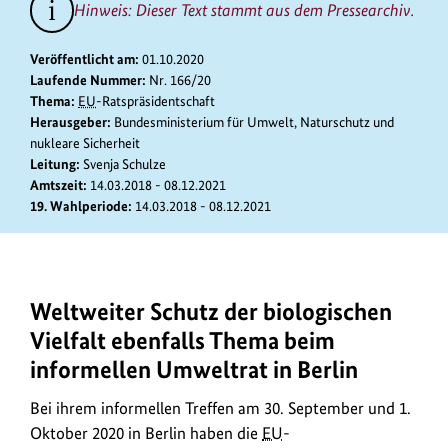
zum
Hinweis: Dieser Text stammt aus dem Pressearchiv.
Bild
anz
Veröffentlicht am:
01.10.2020
Laufende Nummer:
Nr. 166/20
Thema:
EU
-Ratspräsidentschaft
Herausgeber:
Bundesministerium für Umwelt, Naturschutz und
nukleare Sicherheit
Leitung:
Svenja Schulze
Amtszeit:
14.03.2018 - 08.12.2021
19. Wahlperiode:
14.03.2018 - 08.12.2021
Weltweiter Schutz der biologischen
Bei
ihrem
Vielfalt ebenfalls Thema beim
informellen
informellen Umweltrat in Berlin
Treffen
am
Bei ihrem informellen Treffen am 30. September und 1.
30.
Oktober 2020 in Berlin haben die
EU
-