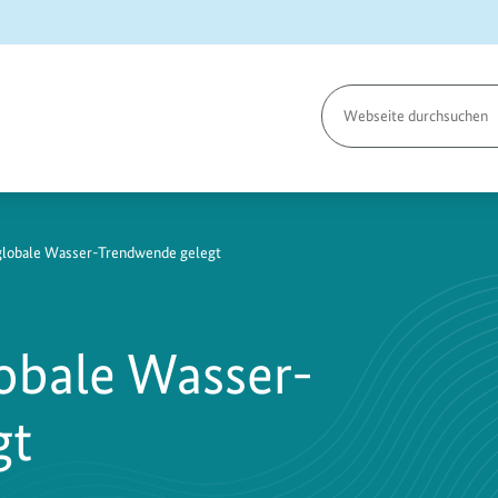
Seite
durchsuchen
526
globale Wasser-Trendwende gelegt
obale Wasser-
gt