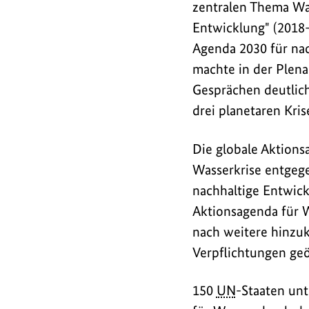
zentralen Thema Wa
Entwicklung" (2018-
Agenda 2030 für na
machte in der Plena
Gesprächen deutlic
drei planetaren Kris
Die globale Aktions
Wasserkrise entgege
nachhaltige Entwick
Aktionsagenda für W
nach weitere hinzu
Verpflichtungen geö
150
UN
-Staaten un