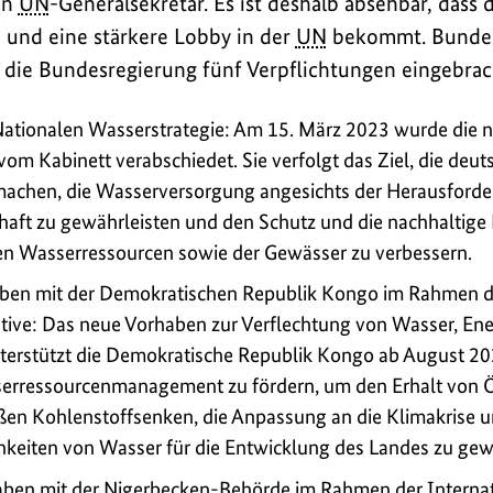
en
UN
-Generalsekretär. Es ist deshalb absehbar, dass 
 und eine stärkere Lobby in der
UN
bekommt. Bundes
r die Bundesregierung fünf Verpflichtungen eingebrac
ationalen Wasserstrategie: Am 15. März 2023 wurde die n
vom Kabinett verabschiedet. Sie verfolgt das Ziel, die deu
machen, die Wasserversorgung angesichts der Herausforde
haft zu gewährleisten und den Schutz und die nachhaltige
en Wasserressourcen sowie der Gewässer zu verbessern.
aben mit der Demokratischen Republik Kongo im Rahmen d
ative: Das neue Vorhaben zur Verflechtung von Wasser, En
erstützt die Demokratische Republik Kongo ab August 202
sserressourcenmanagement zu fördern, um den Erhalt von
oßen Kohlenstoffsenken, die Anpassung an die Klimakrise un
eiten von Wasser für die Entwicklung des Landes zu gewä
aben mit der Nigerbecken-Behörde im Rahmen der Interna