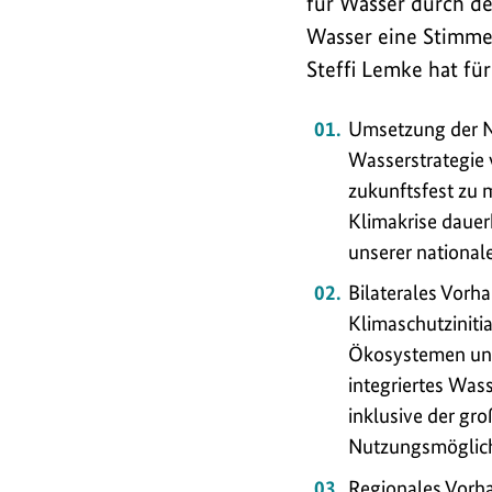
für Wasser durch d
Wasser eine Stimme
Steffi Lemke hat fü
Umsetzung der N
Wasserstrategie 
zukunftsfest zu 
Klimakrise dauer
unserer national
Bilaterales Vorh
Klimaschutziniti
Ökosystemen unt
integriertes Wa
inklusive der gr
Nutzungsmöglichk
Regionales Vorh