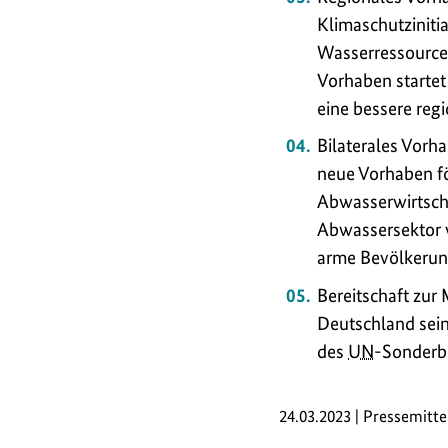
Klimaschutzinitia
Wasserressource
Vorhaben starte
eine bessere re
Bilaterales Vorh
neue Vorhaben fö
Abwasserwirtscha
Abwassersektor w
arme Bevölkerung
Bereitschaft zur
Deutschland seine
des
UN
-Sonderbe
24.03.2023 | Pressemitt