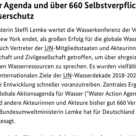
r Agenda und über 660 Selbstverpfli
serschutz
erin Steffi Lemke wertet die Wasserkonferenz der V
New York endet, als großen Erfolg für die globale Wass
sich Vertreter der
UN
-Mitgliedsstaaten und Akteurin
haft und Zivilgesellschaft getroffen, um über ehrgeiz
ten Wasserressourcen zu sprechen. Es wurden vielfä
internationalen Ziele der
UN
-Wasserdekade 2018-202
e Entwicklung schneller voranzutreiben. Zentrales Er
globale Aktionsagenda für Wasser ("Water Action Agend
d andere Akteurinnen und Akteure bisher gut 660 Ve
 Bundesumweltministerin Lemke hat für Deutschland
esagt.