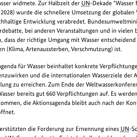
sser widmete. Zur Halbzeit der
UN
-Dekade "Wasser f
2028) wurde die schnellere Umsetzung der globalen 
chhaltige Entwicklung verabredet. Bundesumweltmin
rdebatte, bei anderen Veranstaltungen und in vielen b
h, dass der richtige Umgang mit Wasser entscheidend
en (Klima, Artenaussterben, Verschmutzung) ist.
agenda für Wasser beinhaltet konkrete Verpflichtung
nzuwirken und die internationalen Wasserziele der 
lung zu erreichen. Zum Ende der Weltwasserkonferenz
asser bereits gut 660 Verpflichtungen auf. Es werden 
kommen, die Aktionsagenda bleibt auch nach der Konf
ffnet.
terstützten die Forderung zur Ernennung eines
UN
-S