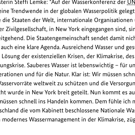
erin Steffi Lemke: "Auf der Wasserkonferenz der
U
ine Trendwende in der globalen Wasserpolitik gelegt
e die Staaten der Welt, internationale Organisationen
r Zivilgesellschaft, in New York eingegangen sind, sin
itgehend. Die Staatengemeinschaft sendet damit nich
ich auch eine klare Agenda. Ausreichend Wasser und g
e Lösung der existenziellen Krisen, der Klimakrise, de
ngskrise. Sauberes Wasser ist lebenswichtig – für u
ationen und für die Natur. Klar ist: Wir müssen schne
asservorräte weltweit zu schützen und die Versorgun
.
icht wurde in New York breit geteilt. Nun kommt es a
üssen schnell ins Handeln kommen. Dem fühle ich mi
chland die vom Kabinett beschlossene Nationale Was
in modernes Wassermanagement in der Klimakrise, züg