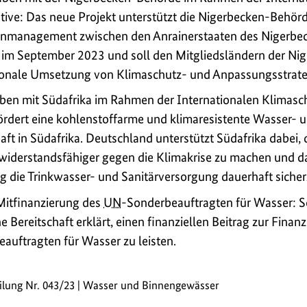
tive: Das neue Projekt unterstützt die Nigerbecken-Behörde
nmanagement zwischen den Anrainerstaaten des Nigerbeck
t im September 2023 und soll den Mitgliedsländern der N
gionale Umsetzung von Klimaschutz- und Anpassungsstrate
aben mit Südafrika im Rahmen der Internationalen Klimasch
rdert eine kohlenstoffarme und klimaresistente Wasser- 
ft in Südafrika. Deutschland unterstützt Südafrika dabei,
iderstandsfähiger gegen die Klimakrise zu machen und dam
 die Trinkwasser- und Sanitärversorgung dauerhaft sicher
 Mitfinanzierung des
UN
-Sonderbeauftragten für Wasser: S
 Bereitschaft erklärt, einen finanziellen Beitrag zur Finan
auftragten für Wasser zu leisten.
eilung Nr. 043/23 | Wasser und Binnengewässer