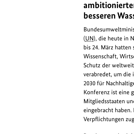
Weltwasserkonferenz
ambitionierte
in
besseren Was
New
York
Bundesumweltminist
war
(
UN
), die heute in 
ein
bis 24. März hatten 
Meilenstein
Wissenschaft, Wirtsc
in
Schutz der weltwei
der
verabredet, um die 
internationalen
2030 für Nachhaltig
Wasserpolitik.
Konferenz ist eine 
Das
Mitgliedsstaaten un
zentrale
eingebracht haben.
Ergebnis
der
Verpflichtungen zug
Konferenz