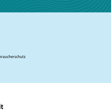
braucherschutz
it