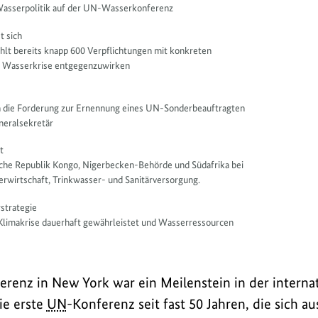
Wasserpolitik auf der UN-Wasserkonferenz
t sich
hlt bereits knapp 600 Verpflichtungen mit konkreten
 Wasserkrise entgegenzuwirken
 die Forderung zur Ernennung eines UN-Sonderbeauftragten
eralsekretär
t
che Republik Kongo, Nigerbecken-Behörde und Südafrika bei
irtschaft, Trinkwasser- und Sanitärversorgung.
strategie
Klimakrise dauerhaft gewährleistet und Wasserressourcen
renz in New York war ein Meilenstein in der interna
ie erste
UN
-Konferenz seit fast 50 Jahren, die sich a