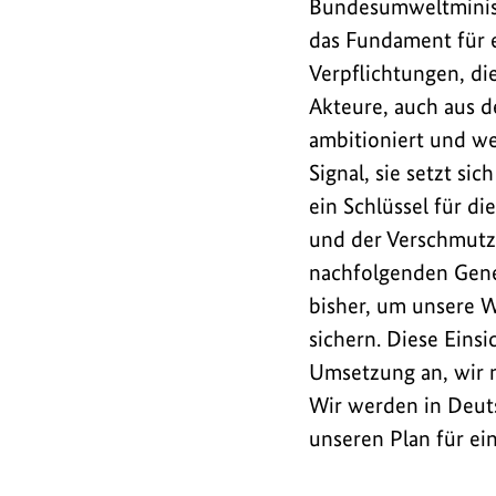
ist
Bundesumweltminist
eine
das Fundament für e
globale
Verpflichtungen, di
Aktionsagenda
Akteure, auch aus de
für
ambitioniert und we
Wasser
Signal, sie setzt s
mit
ein Schlüssel für di
bisher
und der Verschmutzu
gut
nachfolgenden Gener
660
bisher, um unsere W
Selbstverpflichtungen
sichern. Diese Eins
Umsetzung an, wir m
Wir werden in Deuts
unseren Plan für e