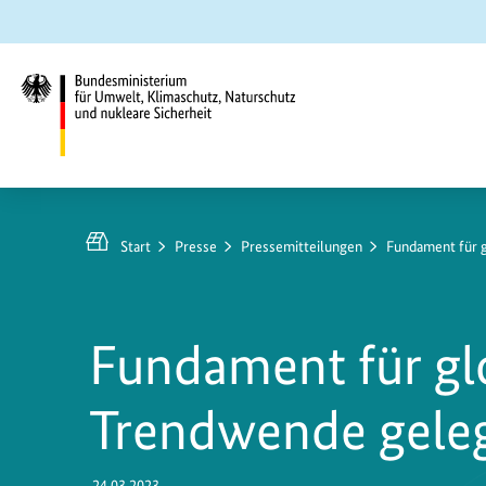
Zum
Zur
Zur
Hauptinhalt
Suche
Hauptnavigation
springen
springen
springen
Bundesministerium
für
https://www.bundesumweltministerium.de/PM10
Umwelt,
Start
Presse
Pressemitteilungen
Fundament für 
Klimaschutz,
Naturschutz
und
Fundament für gl
nukleare
Sicherheit
Trendwende gele
24.03.2023