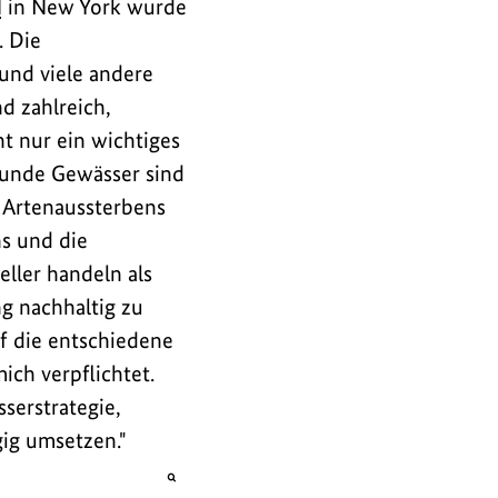
N
in New York wurde
. Die
 und viele andere
d zahlreich,
t nur ein wichtiges
esunde Gewässer sind
s Artenaussterbens
ns und die
ller handeln als
g nachhaltig zu
uf die entschiedene
ch verpflichtet.
serstrategie,
ig umsetzen."
öffnet
Bild