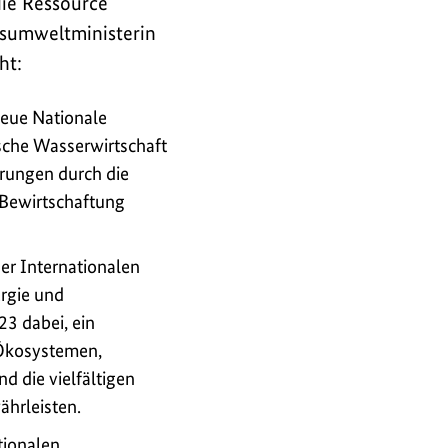
die Ressource
umweltministerin
ht:
eue Nationale
tsche Wasserwirtschaft
rungen durch die
 Bewirtschaftung
er Internationalen
ergie und
3 dabei, ein
 Ökosystemen,
d die vielfältigen
hrleisten.
tionalen