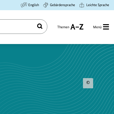
English
Gebärdensprache
Leichte Sprache
Themen
Menü
Suchen
A
bis
Z
Urhebe
zum
Bild
anzeig