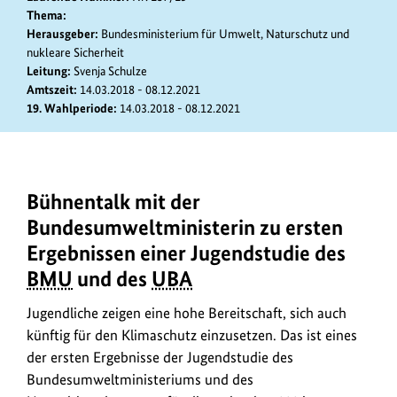
Thema:
Herausgeber:
Bundesministerium für Umwelt, Naturschutz und
nukleare Sicherheit
Leitung:
Svenja Schulze
Amtszeit:
14.03.2018 - 08.12.2021
19. Wahlperiode:
14.03.2018 - 08.12.2021
Bühnentalk mit der
Umwelt-
und
Bundesumweltministerin zu ersten
Klimaschutz
Ergebnissen einer Jugendstudie des
ist
BMU
und des
UBA
bei
den
Jugendliche zeigen eine hohe Bereitschaft, sich auch
14-
künftig für den Klimaschutz einzusetzen. Das ist eines
bis
der ersten Ergebnisse der Jugendstudie des
22-
Bundesumweltministeriums und des
Jährigen