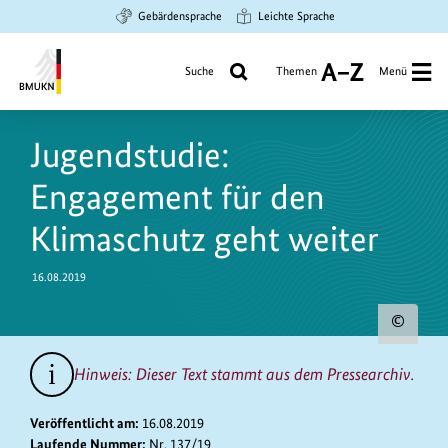
Zum
Zur
Zur
Gebärdensprache
Leichte Sprache
Hauptinhalt
Suche
Hauptnavigation
springen
springen
springen
Suche
Themen
Menü
A
bis
Bundesministerium
Z
https://www.bundesumweltministerium.de/PM8670
für
Jugendstudie:
Umwelt,
Klimaschutz,
Engagement für den
Naturschutz
und
Klimaschutz geht weiter
nukleare
Sicherheit
16.08.2019
Urh
zum
Hinweis: Dieser Text stammt aus dem Pressearchiv.
Bild
anz
Veröffentlicht am:
16.08.2019
Laufende Nummer:
Nr. 137/19