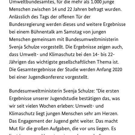
Umweltbundesamtes, für die mehr als 1.000 junge
laut
Menschen zwischen 14 und 22 Jahren befragt wurden.
der
Anlässlich des Tags der offenen Tür der
Jugendstudie
Bundesregierung werden dieses und weitere Ergebnisse
das
bei einem Bühnentalk am Samstag von jungen
wichtigste
Menschen gemeinsam mit Bundesumweltministerin
gesellschaftliche
Svenja Schulze vorgestellt. Die Ergebnisse zeigen auch,
Thema.
dass Umwelt- und Klimaschutz bei den 14- bis 22-
Gesamtergebnisse
Jährigen das wichtigste gesellschaftlichen Thema ist.
der
Die Gesamtergebnisse der Studie werden Anfang 2020
Studie
bei einer Jugendkonferenz vorgestellt.
werden
Anfang
Bundesumweltministerin Svenja Schulze: "Die ersten
2020
Ergebnisse unserer Jugendstudie bestätigen das, was
bei
wir seit vielen Wochen erleben: Umwelt- und
einer
Jugendkonferenz
Klimaschutz liegt jungen Menschen sehr am Herzen.
vorgestellt.
Das Engagement der Jugend geht weiter. Das macht
Mut für die großen Aufgaben, die vor uns liegen. Es