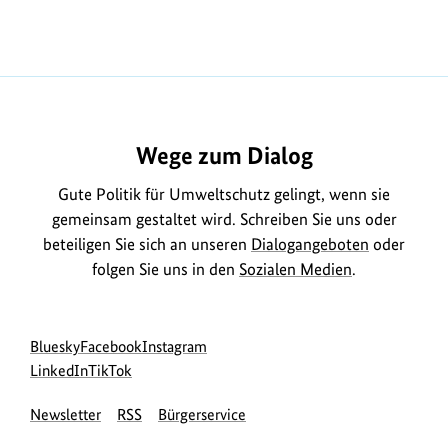
Wege zum Dialog
Gute Politik für Umweltschutz gelingt, wenn sie
gemeinsam gestaltet wird. Schreiben Sie uns oder
beteiligen Sie sich an unseren
Dialogangeboten
oder
folgen Sie uns in den
Sozialen Medien
.
Social
zur
zur
zur
Bluesky
Facebook
Instagram
Media
Bluesky-
zur
zur
Facebook-
Instagram-
LinkedIn
TikTok
Navigation
Seite
LinkedIn-
TikTok-
Seite
Seite
Newsletter
RSS
Bürgerservice
des
Seite
Seite
des
des
BMUKN
des
des
BMUKN
BMUKN