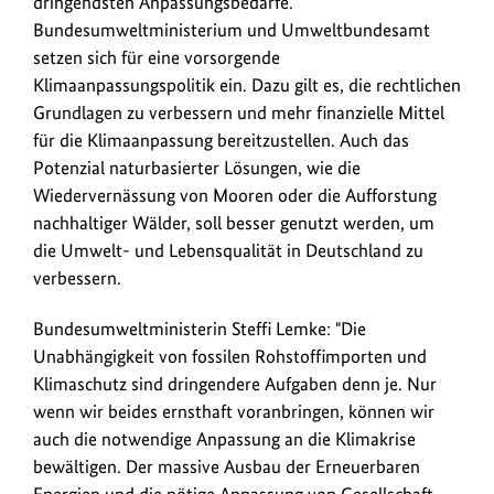
dringendsten Anpassungsbedarfe.
Klimawandels
Bundesumweltministerium und Umweltbundesamt
sowie
setzen sich für eine vorsorgende
die
Klimaanpassungspolitik ein. Dazu gilt es, die rechtlichen
Klimaanpassung.
Grundlagen zu verbessern und mehr finanzielle Mittel
Der
für die Klimaanpassung bereitzustellen. Auch das
IPCC
Potenzial naturbasierter Lösungen, wie die
warnt:
Wiedervernässung von Mooren oder die Aufforstung
Die
nachhaltiger Wälder, soll besser genutzt werden, um
Klimarisiken
die Umwelt- und Lebensqualität in Deutschland zu
für
verbessern.
Ökosysteme
und
Bundesumweltministerin Steffi Lemke: "Die
Menschen
Unabhängigkeit von fossilen Rohstoffimporten und
nehmen
Klimaschutz sind dringendere Aufgaben denn je. Nur
weltweit
wenn wir beides ernsthaft voranbringen, können wir
rapide
auch die notwendige Anpassung an die Klimakrise
zu.
bewältigen. Der massive Ausbau der Erneuerbaren
Energien und die nötige Anpassung von Gesellschaft,