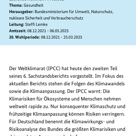
Thema:
Gesundheit
Herausgeber:
Bundesministerium für Umwelt, Naturschutz,
nukleare Sicherheit und Verbraucherschutz
Leitung:
Steffi Lemke
Amtszeit:
08.12.2021 - 06.05.2025
20. Wahlperiode:
08.12.2021 - 25.03.2025
Im
Der Weltklimarat (IPCC) hat heute den zweiten Teil
Fokus
seines 6. Sachstandsberichts vorgestellt. Im Fokus des
des
aktuellen Berichts stehen die Folgen des Klimawandels
aktuellen
sowie die Klimaanpassung. Der IPCC warnt: Die
IPCC-
Klimarisiken für Ökosysteme und Menschen nehmen
Berichts
weltweit rapide zu. Nur konsequenter Klimaschutz und
stehen
frühzeitige Klimaanpassung können Risiken verringern.
die
Für Deutschland benennt die Klimawirkungs- und
Folgen
Risikoanalyse des Bundes die größten Klimarisiken und
des