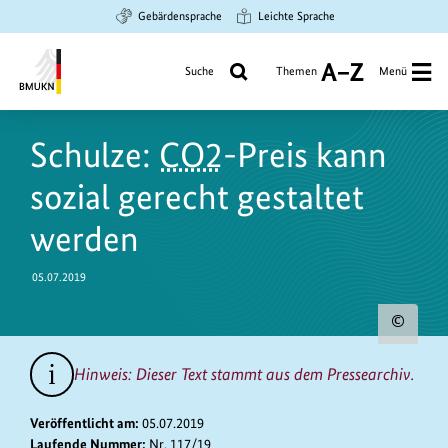
Zum
Zur
Zur
Gebärdensprache
Leichte Sprache
Hauptinhalt
Suche
Hauptnavigation
springen
springen
springen
Suche
Themen
Menü
A
bis
Bundesministerium
Z
https://www.bundesumweltministerium.de/PM8614
für
Schulze:
CO2
-Preis kann
Umwelt,
Klimaschutz,
sozial gerecht gestaltet
Naturschutz
und
werden
nukleare
Sicherheit
05.07.2019
Urh
zum
Hinweis: Dieser Text stammt aus dem Pressearchiv.
Bild
anz
Veröffentlicht am:
05.07.2019
Laufende Nummer:
Nr. 117/19