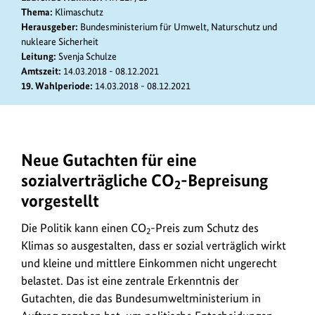
Thema:
Klimaschutz
Herausgeber:
Bundesministerium für Umwelt, Naturschutz und
nukleare Sicherheit
Leitung:
Svenja Schulze
Amtszeit:
14.03.2018 - 08.12.2021
19. Wahlperiode:
14.03.2018 - 08.12.2021
Neue Gutachten für eine
In
den
sozialverträgliche CO
-Bepreisung
2
vom
vorgestellt
BMU
beauftragen
Die Politik kann einen CO
-Preis zum Schutz des
2
Gutachten
Klimas so ausgestalten, dass er sozial verträglich wirkt
zur
und kleine und mittlere Einkommen nicht ungerecht
Kohlenstoffdioxid-
belastet. Das ist eine zentrale Erkenntnis der
Bepreisung
Gutachten, die das Bundesumweltministerium in
geht