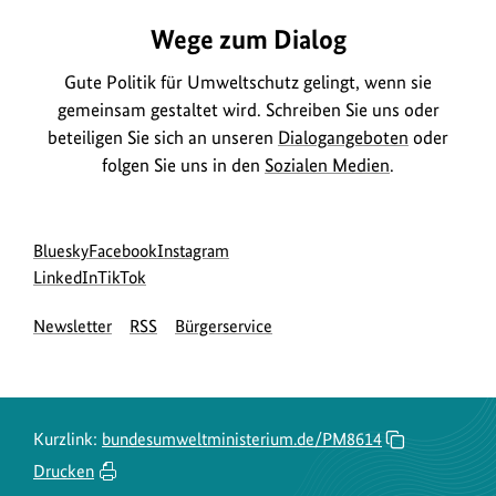
Wege zum Dialog
Gute Politik für Umweltschutz gelingt, wenn sie
gemeinsam gestaltet wird. Schreiben Sie uns oder
beteiligen Sie sich an unseren
Dialogangeboten
oder
folgen Sie uns in den
Sozialen Medien
.
Social
zur
zur
zur
Bluesky
Facebook
Instagram
Media
Bluesky-
zur
zur
Facebook-
Instagram-
LinkedIn
TikTok
Navigation
Seite
LinkedIn-
TikTok-
Seite
Seite
Newsletter
RSS
Bürgerservice
des
Seite
Seite
des
des
BMUKN
des
des
BMUKN
BMUKN
BMUKN
BMUKN
Kurzlink:
bundesumweltministerium.de/PM8614
Drucken