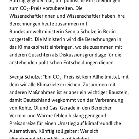
Auftrag gegeben hat, um politische Entscheidungen
deutlich
zum CO
-Preis vorzubereiten. Die
2
hervor,
Wissenschaftlerinnen und Wissenschaftler haben ihre
dass
Berechnungen heute zusammen mit
der
Bundesumweltministerin Svenja Schulze in Berlin
Preis
vorgestellt. Die Ministerin wird die Berechnungen in
so
das Klimakabinett einbringen, wo sie zusammen mit
gestaltet
anderen Gutachten als Diskussionsgrundlage für die
werden
anstehenden politischen Entscheidungen dienen.
kann,
dass
Svenja Schulze: "Ein CO
-Preis ist kein Allheilmittel, mit
2
er
dem wir alle Klimaziele erreichen. Zusammen mit
sozial
anderen Maßnahmen ist er aber ein wichtiger Baustein,
verträglich
damit Deutschland wegkommt von der Verbrennung
wirkt
von Kohle, Öl und Gas. Gerade in den Bereichen
und
Verkehr und Wärme fehlen bislang genügend
kleine
Preisanreize für einen Umstieg auf klimafreundliche
und
Alternativen. Künftig soll gelten: Wer sich
mittlere
klimafreundlich verhält, wird belohnt.
Einkommen