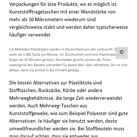
Verpackungen für lose Produkte, wo es möglich ist.
Kunststofftragetaschen mit einer Wandstärke von
mehr als 50 Mikrometern wiederum sind
vergleichsweise stabil und werden daher typischerweise
häufiger verwendet.
1,6 Milliarden Plastiktüten werden in Deutschland pro Jahr verbraucht. Das sind
Urh
mehr als 3.000 Stück pro Minute. Im Durchschnitt wird eine Plastiktüte nicht
länger als 20 Minuten genutzt. Aneinander gereiht würden die Tüten
zum
zwanzigmal den Äquator umrunden! Es dauert aber viele Jahrzehnte, bis sie sich
abbaut, wenn sie einmal in die Umwelt gelangt.
Bild
anz
Die besten Alternativen zur Plastiktüte sind
Stofftaschen, Rucksäcke, Körbe oder andere
Mehrwegbehältnisse, die lange Zeit wiederverwendet
werden. Auch Mehrweg-Taschen aus
Kunststoffgewebe, wie zum Beispiel Polyester sind gute
Alternativen. Je häufiger sie benutzt werden, desto
umweltfreundlicher werden sie. Bei Stoffbeuteln muss
man darauf achten, dass sie entweder aus