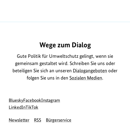
Wege zum Dialog
Gute Politik für Umweltschutz gelingt, wenn sie
gemeinsam gestaltet wird. Schreiben Sie uns oder
beteiligen Sie sich an unseren
Dialogangeboten
oder
folgen Sie uns in den
Sozialen Medien
.
Social
zur
zur
zur
Bluesky
Facebook
Instagram
Media
Bluesky-
zur
zur
Facebook-
Instagram-
LinkedIn
TikTok
Navigation
Seite
LinkedIn-
TikTok-
Seite
Seite
Newsletter
RSS
Bürgerservice
des
Seite
Seite
des
des
BMUKN
des
des
BMUKN
BMUKN