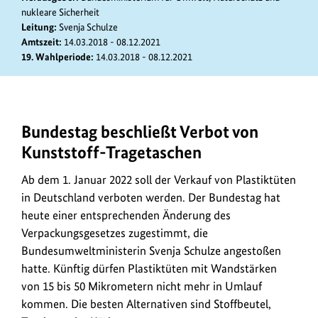
nukleare Sicherheit
Leitung:
Svenja Schulze
Amtszeit:
14.03.2018 - 08.12.2021
19. Wahlperiode:
14.03.2018 - 08.12.2021
Bundestag beschließt Verbot von
Ab
dem
Kunststoff-Tragetaschen
1.
Ab dem 1. Januar 2022 soll der Verkauf von Plastiktüten
Januar
2022
in Deutschland verboten werden. Der Bundestag hat
soll
heute einer entsprechenden Änderung des
der
Verpackungsgesetzes zugestimmt, die
Verkauf
Bundesumweltministerin Svenja Schulze angestoßen
von
hatte. Künftig dürfen Plastiktüten mit Wandstärken
Plastiktüten
von 15 bis 50 Mikrometern nicht mehr in Umlauf
in
kommen. Die besten Alternativen sind Stoffbeutel,
Deutschland