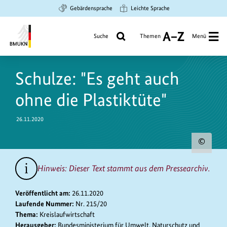
Zum
Zur
Zur
Gebärdensprache
Leichte Sprache
Hauptinhalt
Suche
Hauptnavigation
springen
springen
springen
Suche
Themen
Menü
A
bis
Bundesministerium
Z
https://www.bundesumweltministerium.de/PM9347
für
Schulze: "Es geht auch
Umwelt,
Klimaschutz,
ohne die Plastiktüte"
Naturschutz
und
26.11.2020
nukleare
Sicherheit
Urh
zum
Hinweis: Dieser Text stammt aus dem Pressearchiv.
Bild
anz
Veröffentlicht am:
26.11.2020
Laufende Nummer:
Nr. 215/20
Thema:
Kreislaufwirtschaft
Herausgeber:
Bundesministerium für Umwelt, Naturschutz und