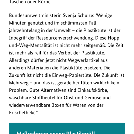
Taschen oder Körbe.
verboten
werden.
Bundesumweltministerin Svenja Schulze: "Wenige
Der
Minuten genutzt und im schlimmsten Fall
Bundestag
jahrzehntelang in der Umwelt – die Plastiktüte ist der
hat
Inbegriff der Ressourcenverschwendung. Diese Hopp-
einer
und-Weg-Mentalität ist nicht mehr zeitgemäß. Die Zeit
entsprechenden
ist mehr als reif für das Verbot der Plastiktüte.
Änderung
Allerdings dürfen jetzt nicht Wegwerfartikel aus
des
anderen Materialien die Plastiktüte ersetzen. Die
Verpackungsgesetzes
Zukunft ist nicht die Einweg-Papiertüte. Die Zukunft ist
zugestimmt.
Mehrweg – und das ist gerade bei Tüten wirklich kein
Problem. Gute Alternativen sind Einkaufskörbe,
waschbare Stoffbeutel für Obst und Gemüse und
wiederverwendbare Boxen für Waren von der
Frischetheke."
Maßnahmen gegen Plastikmüll