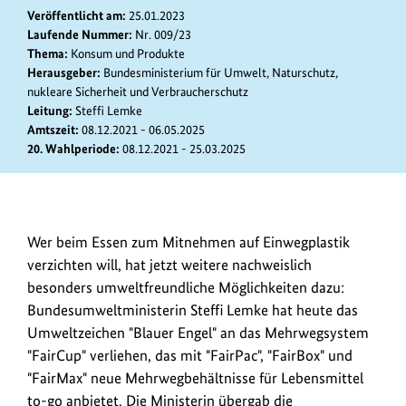
anz
Veröffentlicht am:
25.01.2023
Laufende Nummer:
Nr. 009/23
Thema:
Konsum und Produkte
Herausgeber:
Bundesministerium für Umwelt, Naturschutz,
nukleare Sicherheit und Verbraucherschutz
Leitung:
Steffi Lemke
Amtszeit:
08.12.2021 - 06.05.2025
20. Wahlperiode:
08.12.2021 - 25.03.2025
Bundesumweltministerin
Wer beim Essen zum Mitnehmen auf Einwegplastik
Steffi
verzichten will, hat jetzt weitere nachweislich
Lemke
besonders umweltfreundliche Möglichkeiten dazu:
hat
Bundesumweltministerin Steffi Lemke hat heute das
das
Umweltzeichen "Blauer Engel" an das Mehrwegsystem
Umweltzeichen
"FairCup" verliehen, das mit "FairPac", "FairBox" und
"Blauer
"FairMax" neue Mehrwegbehältnisse für Lebensmittel
Engel"
to-go anbietet. Die Ministerin übergab die