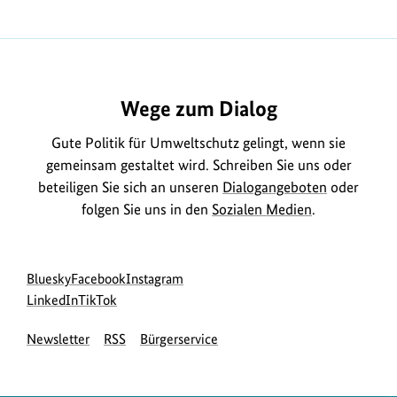
Wege zum Dialog
Gute Politik für Umweltschutz gelingt, wenn sie
gemeinsam gestaltet wird. Schreiben Sie uns oder
beteiligen Sie sich an unseren
Dialogangeboten
oder
folgen Sie uns in den
Sozialen Medien
.
Social
zur
zur
zur
Bluesky
Facebook
Instagram
Media
Bluesky-
zur
zur
Facebook-
Instagram-
LinkedIn
TikTok
Navigation
Seite
LinkedIn-
TikTok-
Seite
Seite
Newsletter
RSS
Bürgerservice
des
Seite
Seite
des
des
BMUKN
des
des
BMUKN
BMUKN
BMUKN
BMUKN