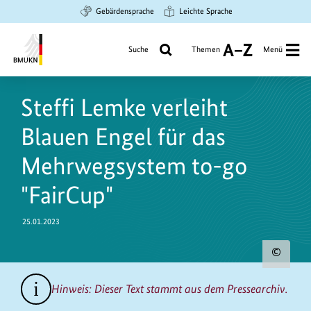
Zum
Zur
Zur
Gebärdensprache
Leichte Sprache
Hauptinhalt
Suche
Hauptnavigation
springen
springen
springen
Suche
Themen
Menü
A
bis
Bundesministerium
Z
https://www.bundesumweltministerium.de/PM10450
für
Steffi Lemke verleiht
Umwelt,
Klimaschutz,
Blauen Engel für das
Naturschutz
und
Mehrwegsystem to-go
nukleare
"FairCup"
Sicherheit
25.01.2023
Urh
zum
Hinweis: Dieser Text stammt aus dem Pressearchiv.
Bild