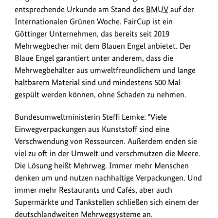
an
entsprechende Urkunde am Stand des
BMUV
auf der
das
Internationalen Grünen Woche. FairCup ist ein
Mehrwegsystem
Göttinger Unternehmen, das bereits seit 2019
"FairCup"
Mehrwegbecher mit dem Blauen Engel anbietet. Der
verliehen,
Blaue Engel garantiert unter anderem, dass die
das
Mehrwegbehälter aus umweltfreundlichem und lange
mit
haltbarem Material sind und mindestens 500 Mal
"FairPac",
gespült werden können, ohne Schaden zu nehmen.
"FairBox"
und
Bundesumweltministerin Steffi Lemke: "Viele
"FairMax"
Einwegverpackungen aus Kunststoff sind eine
neue
Verschwendung von Ressourcen. Außerdem enden sie
Mehrwegbehältnisse
viel zu oft in der Umwelt und verschmutzen die Meere.
für
Die Lösung heißt Mehrweg. Immer mehr Menschen
Lebensmittel
denken um und nutzen nachhaltige Verpackungen. Und
to-
immer mehr Restaurants und Cafés, aber auch
go
Supermärkte und Tankstellen schließen sich einem der
anbietet.
deutschlandweiten Mehrwegsysteme an.