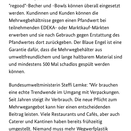
"Blauer
"regood"-Becher und -Bowls können überall eingesetzt
Engel"
werden. Kundinnen und Kunden können die
ausgezeichnet.
Mehrwegbehältnisse gegen einen Pfandwert bei
Egal
teilnehmenden EDEKA- oder Marktkauf-Märkten
ob
erwerben und sie nach Gebrauch gegen Erstattung des
Heiße
Pfandwertes dort zurückgeben. Der Blaue Engel ist eine
Theke,
Garantie dafür, dass die Mehrwegbehälter aus
Salatbar
umweltfreundlichem und lange haltbarem Material sind
oder
und mindestens 500 Mal schadlos gespült werden
Gastrobetrieb
können.
–
die
Bundesumweltministerin Steffi Lemke: "Wir brauchen
umweltfreundlichen
eine echte Trendwende im Umgang mit Verpackungen.
Becher
Seit Jahren steigt ihr Verbrauch. Die neue Pflicht zum
und
Mehrwegangebot kann hier einen entscheidenden
Bowls
Beitrag leisten. Viele Restaurants und Cafés, aber auch
können
Caterer und Kantinen haben bereits frühzeitig
überall
umgestellt. Niemand muss mehr Wegwerfplastik
eingesetzt