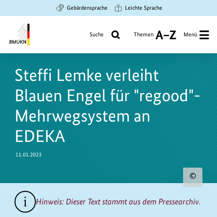
Zum
Zur
Zur
Gebärdensprache
Leichte Sprache
Hauptinhalt
Suche
Hauptnavigation
springen
springen
springen
Suche
Themen
Menü
A
bis
Bundesministerium
Z
https://www.bundesumweltministerium.de/PM10439
für
Steffi Lemke verleiht
Umwelt,
Klimaschutz,
Blauen Engel für "regood"-
Naturschutz
und
Mehrwegsystem an
nukleare
EDEKA
Sicherheit
11.01.2023
Urh
zum
Hinweis: Dieser Text stammt aus dem Pressearchiv.
Bild