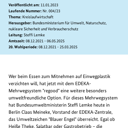
anz
Veröffentlicht am:
11.01.2023
Laufende Nummer:
Nr. 004/23
Thema:
Kreislaufwirtschaft
Herausgeber:
Bundesministerium für Umwelt, Naturschutz,
nukleare Sicherheit und Verbraucherschutz
Leitung:
Steffi Lemke
Amtszeit:
08.12.2021 - 06.05.2025
20. Wahlperiode:
08.12.2021 - 25.03.2025
Das
Wer beim Essen zum Mitnehmen auf Einwegplastik
EDEKA-
verzichten will, hat jetzt mit dem EDEKA-
Mehrwegsystem
Mehrwegsystem "regood" eine weitere besonders
"regood"
umweltfreundliche Option. Für dieses Mehrwegsystem
wurde
hat Bundesumweltministerin Steffi Lemke heute in
mit
Berlin Claas Meineke, Vorstand der EDEKA-Zentrale,
dem
das Umweltzeichen "Blauer Engel" überreicht. Egal ob
Umweltzeichen
Heiße Theke, Salatbar oder Gastrobetrieb – die