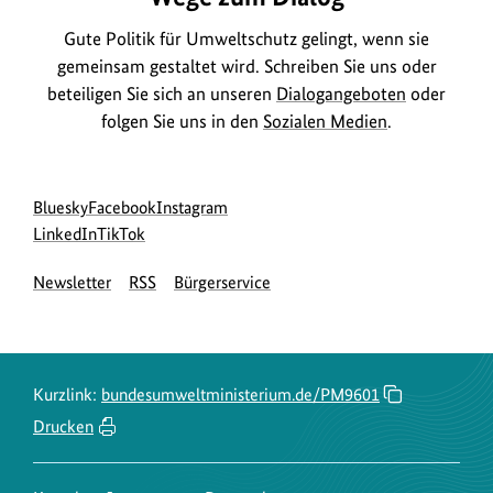
Gute Politik für Umweltschutz gelingt, wenn sie
gemeinsam gestaltet wird. Schreiben Sie uns oder
beteiligen Sie sich an unseren
Dialogangeboten
oder
folgen Sie uns in den
Sozialen Medien
.
Social
zur
zur
zur
Bluesky
Facebook
Instagram
Media
Bluesky-
zur
zur
Facebook-
Instagram-
LinkedIn
TikTok
Navigation
Seite
LinkedIn-
TikTok-
Seite
Seite
Newsletter
RSS
Bürgerservice
des
Seite
Seite
des
des
BMUKN
des
des
BMUKN
BMUKN
BMUKN
BMUKN
Kurzlink:
bundesumweltministerium.de/PM9601
Drucken