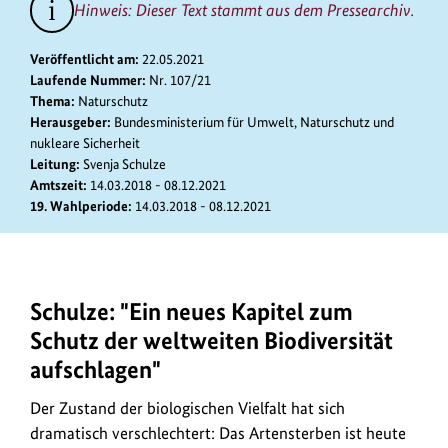
zum
Hinweis: Dieser Text stammt aus dem Pressearchiv.
Bild
anz
Veröffentlicht am:
22.05.2021
Laufende Nummer:
Nr. 107/21
Thema:
Naturschutz
Herausgeber:
Bundesministerium für Umwelt, Naturschutz und
nukleare Sicherheit
Leitung:
Svenja Schulze
Amtszeit:
14.03.2018 - 08.12.2021
19. Wahlperiode:
14.03.2018 - 08.12.2021
Schulze: "Ein neues Kapitel zum
Das
Artensterben
Schutz der weltweiten Biodiversität
ist
aufschlagen"
heute
um
Der Zustand der biologischen Vielfalt hat sich
ein
dramatisch verschlechtert: Das Artensterben ist heute