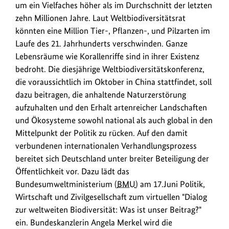
Vielfaches
um ein Vielfaches höher als im Durchschnitt der letzten
höher
zehn Millionen Jahre. Laut Weltbiodiversitätsrat
als
könnten eine Million Tier-, Pflanzen-, und Pilzarten im
im
Laufe des 21. Jahrhunderts verschwinden. Ganze
Durchschnitt
Lebensräume wie Korallenriffe sind in ihrer Existenz
der
bedroht. Die diesjährige Weltbiodiversitätskonferenz,
letzten
die voraussichtlich im Oktober in China stattfindet, soll
zehn
dazu beitragen, die anhaltende Naturzerstörung
Millionen
aufzuhalten und den Erhalt artenreicher Landschaften
Jahre.
und Ökosysteme sowohl national als auch global in den
Am
Mittelpunkt der Politik zu rücken. Auf den damit
17.
verbundenen internationalen Verhandlungsprozess
Juni
bereitet sich Deutschland unter breiter Beteiligung der
lädt
Öffentlichkeit vor. Dazu lädt das
das
Bundesumweltministerium (
BMU
) am 17.Juni Politik,
BMU
Wirtschaft und Zivilgesellschaft zum virtuellen "Dialog
zum
zur weltweiten Biodiversität: Was ist unser Beitrag?"
Dialog
ein. Bundeskanzlerin Angela Merkel wird die
zur