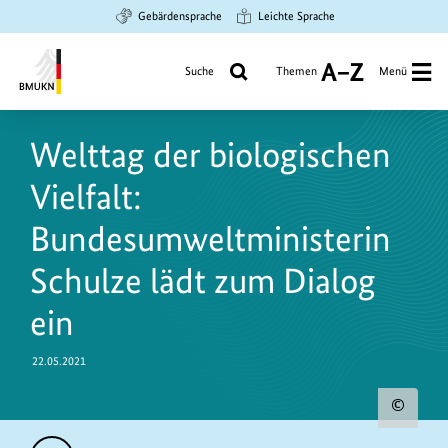
Zum
Zur
Zur
Gebärdensprache
Leichte Sprache
Hauptinhalt
Suche
Hauptnavigation
springen
springen
springen
Suche
Themen
Menü
A
bis
Bundesministerium
Z
https://www.bundesumweltministerium.de/PM9601
für
Welttag der biologischen
Umwelt,
Klimaschutz,
Vielfalt:
Naturschutz
und
Bundesumweltministerin
nukleare
Schulze lädt zum Dialog
Sicherheit
ein
22.05.2021
Urh