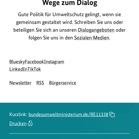
Wege zum Dialog
Gute Politik für Umweltschutz gelingt, wenn sie
gemeinsam gestaltet wird. Schreiben Sie uns oder
beteiligen Sie sich an unseren
Dialogangeboten
oder
folgen Sie uns in den
Sozialen Medien
.
Social
zur
zur
zur
Bluesky
Facebook
Instagram
Media
Bluesky-
zur
zur
Facebook-
Instagram-
LinkedIn
TikTok
Navigation
Seite
LinkedIn-
TikTok-
Seite
Seite
Newsletter
RSS
Bürgerservice
des
Seite
Seite
des
des
BMUKN
des
des
BMUKN
BMUKN
BMUKN
BMUKN
Kurzlink:
bundesumweltministerium.de/RE11338
Drucken