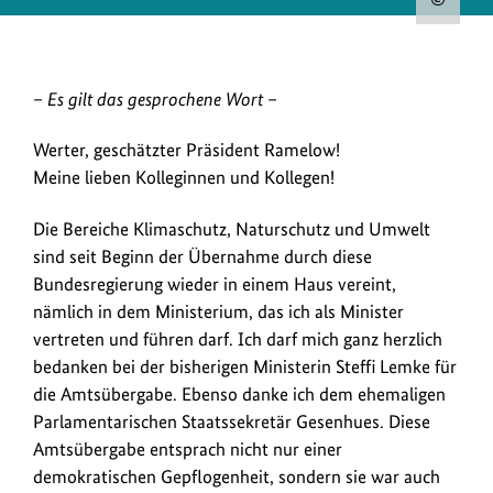
Urh
zum
Bild
In
– Es gilt das gesprochene Wort –
anz
seiner
Werter, geschätzter Präsident Ramelow!
Regierungserklärung
im
Meine lieben Kolleginnen und Kollegen!
Deutschen
Die Bereiche Klimaschutz, Naturschutz und Umwelt
Bundestag
sind seit Beginn der Übernahme durch diese
skizziert
Bundesumweltminister
Bundesregierung wieder in einem Haus vereint,
Carsten
nämlich in dem Ministerium, das ich als Minister
Schneider
vertreten und führen darf. Ich darf mich ganz herzlich
anhand
bedanken bei der bisherigen Ministerin Steffi Lemke für
von
die Amtsübergabe. Ebenso danke ich dem ehemaligen
vier
Parlamentarischen Staatssekretär Gesenhues. Diese
Punkten
Amtsübergabe entsprach nicht nur einer
die
demokratischen Gepflogenheit, sondern sie war auch