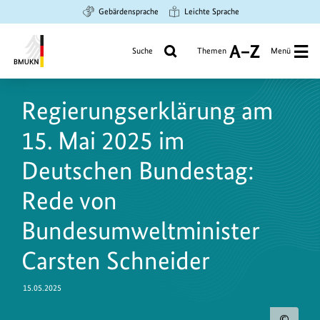
Zum
Zur
Zur
Gebärdensprache
Leichte Sprache
Hauptinhalt
Suche
Hauptnavigation
springen
springen
springen
Suche
Themen
Menü
A
bis
Bundesministerium
Z
für
Regierungserklärung am
Umwelt,
Klimaschutz,
15. Mai 2025 im
Naturschutz
und
Deutschen Bundestag:
nukleare
Rede von
Sicherheit
Bundesumweltminister
Carsten Schneider
15.05.2025