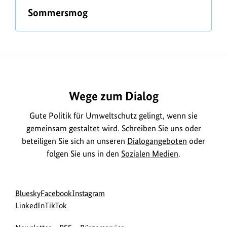
ü
Sommersmog
b
e
r
Wege zum Dialog
Gute Politik für Umweltschutz gelingt, wenn sie
gemeinsam gestaltet wird. Schreiben Sie uns oder
beteiligen Sie sich an unseren
Dialogangeboten
oder
folgen Sie uns in den
Sozialen Medien
.
Social
zur
zur
zur
Bluesky
Facebook
Instagram
Media
Bluesky-
zur
zur
Facebook-
Instagram-
LinkedIn
TikTok
Navigation
Seite
LinkedIn-
TikTok-
Seite
Seite