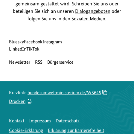
gemeinsam gestaltet wird. Schreiben Sie uns oder
beteiligen Sie sich an unseren
Dialogangeboten
oder
folgen Sie uns in den
Sozialen Medien
.
Social
zur
zur
zur
Bluesky
Facebook
Instagram
Media
Bluesky-
zur
zur
Facebook-
Instagram-
LinkedIn
TikTok
Navigation
Seite
LinkedIn-
TikTok-
Seite
Seite
Newsletter
RSS
Bürgerservice
des
Seite
Seite
des
des
BMUKN
des
des
BMUKN
BMUKN
BMUKN
BMUKN
Kurzlink:
bundesumweltministerium.de/WS645
Drucken
Kontakt
Impressum
Datenschutz
Cookie-Erklärung
Erklärung zur Barrierefreiheit