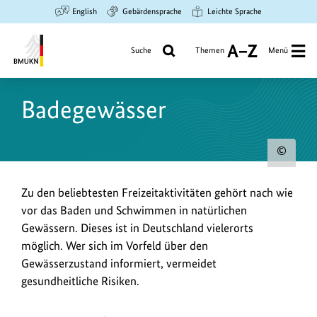
Zum
Zur
Zur
English
Gebärdensprache
Leichte Sprache
Hauptinhalt
Suche
Hauptnavigation
springen
springen
springen
Suche
Themen
Menü
A
bis
Bundesministerium
Z
für
Badegewässer
Umwelt,
Klimaschutz,
Naturschutz
Urh
und
nukleare
zum
Zu den beliebtesten Freizeitaktivitäten gehört nach wie
Sicherheit
Bild
vor das Baden und Schwimmen in natürlichen
anz
Gewässern. Dieses ist in Deutschland vielerorts
möglich. Wer sich im Vorfeld über den
Gewässerzustand informiert, vermeidet
gesundheitliche Risiken.