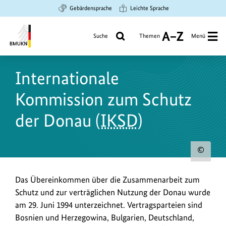
Zum
Zur
Zur
Gebärdensprache
Leichte Sprache
Hauptinhalt
Suche
Hauptnavigation
springen
springen
springen
Suche
Themen
Menü
A
bis
Bundesministerium
Z
für
Internationale
Umwelt,
Klimaschutz,
Kommission zum Schutz
Naturschutz
und
der Donau (
IKSD
)
nukleare
Sicherheit
Urh
zum
Das Übereinkommen über die Zusammenarbeit zum
Bild
Schutz und zur verträglichen Nutzung der Donau wurde
anz
am 29. Juni 1994 unterzeichnet. Vertragsparteien sind
Bosnien und Herzegowina, Bulgarien, Deutschland,