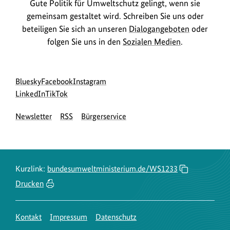
Gute Politik für Umweltschutz gelingt, wenn sie
gemeinsam gestaltet wird. Schreiben Sie uns oder
beteiligen Sie sich an unseren
Dialogangeboten
oder
folgen Sie uns in den
Sozialen Medien
.
Social
zur
zur
zur
Bluesky
Facebook
Instagram
Media
Bluesky-
zur
zur
Facebook-
Instagram-
LinkedIn
TikTok
Navigation
Seite
LinkedIn-
TikTok-
Seite
Seite
Newsletter
RSS
Bürgerservice
des
Seite
Seite
des
des
BMUKN
des
des
BMUKN
BMUKN
BMUKN
BMUKN
Kurzlink:
bundesumweltministerium.de/WS1233
Drucken
Kontakt
Impressum
Datenschutz