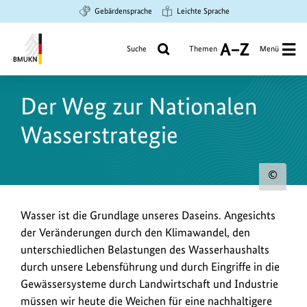
Zum
Zur
Zur
Gebärdensprache
Leichte Sprache
Hauptinhalt
Suche
Hauptnavigation
springen
springen
springen
Suche
Themen
Menü
A
bis
Bundesministerium
Z
für
Der Weg zur Nationalen
Umwelt,
Klimaschutz,
Wasserstrategie
Naturschutz
und
nukleare
Urh
Sicherheit
zum
Wasser ist die Grundlage unseres Daseins. Angesichts
Bild
der Veränderungen durch den Klimawandel, den
anz
unterschiedlichen Belastungen des Wasserhaushalts
durch unsere Lebensführung und durch Eingriffe in die
Gewässersysteme durch Landwirtschaft und Industrie
müssen wir heute die Weichen für eine nachhaltigere