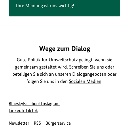
Ihre Meinung ist uns wichtig!
Wege zum Dialog
Gute Politik für Umweltschutz gelingt, wenn sie
gemeinsam gestaltet wird. Schreiben Sie uns oder
beteiligen Sie sich an unseren
Dialogangeboten
oder
folgen Sie uns in den
Sozialen Medien
.
Social
zur
zur
zur
Bluesky
Facebook
Instagram
Media
Bluesky-
zur
zur
Facebook-
Instagram-
LinkedIn
TikTok
Navigation
Seite
LinkedIn-
TikTok-
Seite
Seite
Newsletter
RSS
Bürgerservice
des
Seite
Seite
des
des