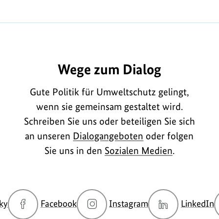
Wege zum Dialog
Gute Politik für Umweltschutz gelingt,
wenn sie gemeinsam gestaltet wird.
Schreiben Sie uns oder beteiligen Sie sich
an unseren
Dialogangeboten
oder folgen
Sie uns in den
Sozialen Medien
.
zur
zur
zur
z
ky
Facebook
Instagram
LinkedIn
Bluesky-
Facebook-
Instagram-
L