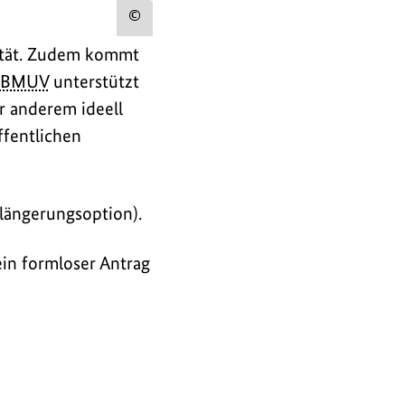
Urheberinformation
lität. Zudem kommt
zum
BMUV
unterstützt
Bild
r anderem ideell
anzeigen
fentlichen
rlängerungsoption).
in formloser Antrag