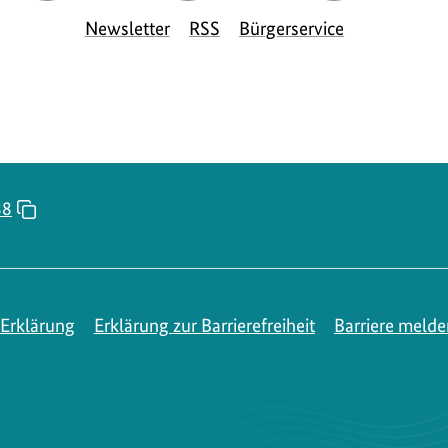
Seite
Seite
Seite
S
Newsletter
RSS
Bürgerservice
des
des
des
d
BMUKN
BMUKN
BMUKN
88
Erklärung
Erklärung zur Barrierefreiheit
Barriere melde