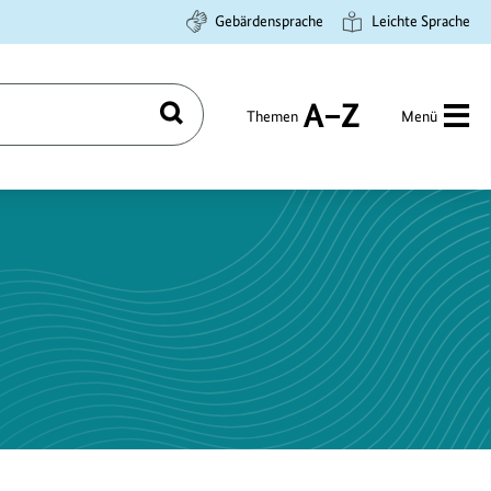
Gebärdensprache
Leichte Sprache
Themen
Menü
Suchen
A
bis
Z