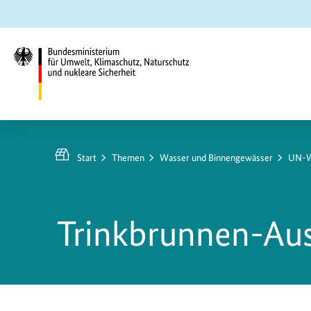
Zum
Zur
Zur
Hauptinhalt
Suche
Hauptnavigation
springen
springen
springen
Bundesministerium
für
Umwelt,
Start
Themen
Wasser und Binnengewässer
UN-W
Klimaschutz,
Naturschutz
und
Trinkbrunnen-Au
nukleare
Sicherheit