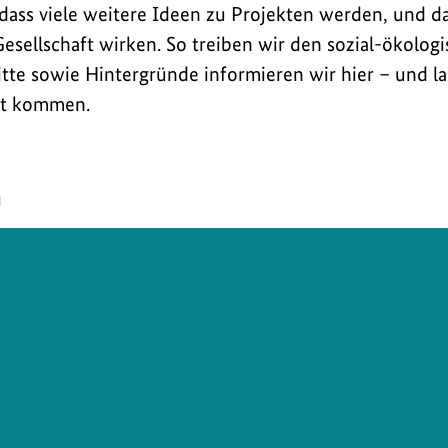
 dass viele weitere Ideen zu Projekten werden, und d
Gesellschaft wirken. So treiben wir den sozial-ökolo
itte sowie Hintergründe informieren wir hier – und l
rt kommen.
n
Urh
zu
Bil
anz