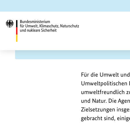
Zum
Zur
Zur
Hauptinhalt
Suche
Hauptnavigation
springen
springen
springen
Umweltpolitische Digitalage
Bundesministerium
U
H
für
Umwelt,
e
Klimaschutz,
m
a
Für die Umwelt und d
Naturschutz
Umweltpolitischen D
d
und
w
umweltfreundlich zu
e
nukleare
und Natur. Die Age
Sicherheit
r
e
Zielsetzungen insg
b
gebracht sind, einig
l
i