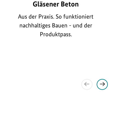
Gläsener Beton
zum
Bild
Aus der Praxis. So funktioniert
n
anzeigen
nachhaltiges Bauen - und der
Produktpass.
Vorheriges
Nächstes
Element
Element
anzeigen
anzeigen
sicht
U
rmine
r
h