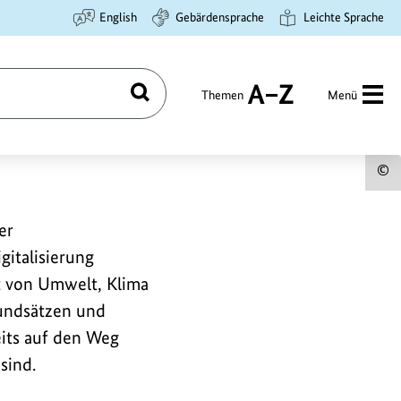
English
Gebärdensprache
Leichte Sprache
Themen
Menü
Suchen
A
bis
Z
U
z
er
B
gitalisierung
a
st von Umwelt, Klima
undsätzen und
its auf den Weg
sind.