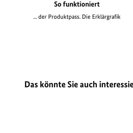
z
So funktioniert
zum
e
Bild
... der Produktpass. Die Erklärgrafik
i
anzei
g
e
n
Das könnte Sie auch interessi
Hintergrund und Maßnahmen
ü
Die Umweltpolitische Digitalagend
b
e