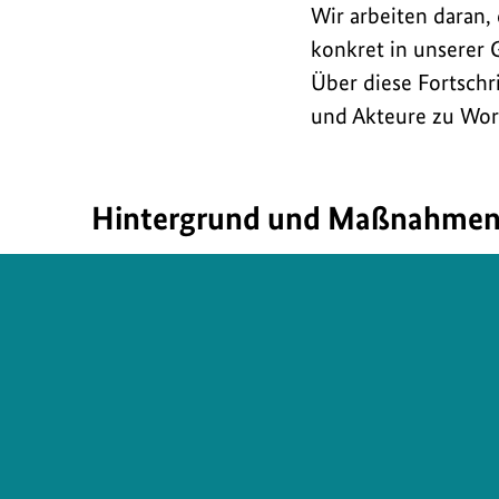
Wir arbeiten daran,
l
t
konkret in unserer 
d
Über diese Fortschr
p
und Akteure zu Wo
o
Hintergrund und Maßnahme
l
i
Grundsätze,
t
Geschichten
i
und