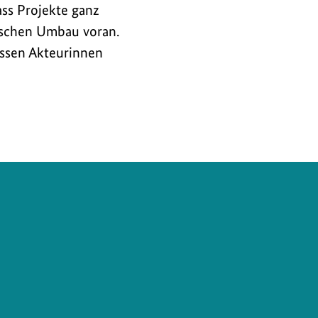
ass Projekte ganz
gischen Umbau voran.
assen Akteurinnen
eberinformationen
m
d
eigen