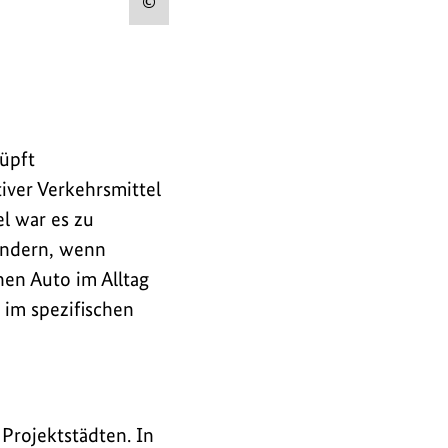
Urheberinformation
Bild
zum
anzeigen
Bild
anzeigen
nüpft
iver Verkehrsmittel
el war es zu
ändern, wenn
en Auto im Alltag
 im spezifischen
Projektstädten. In