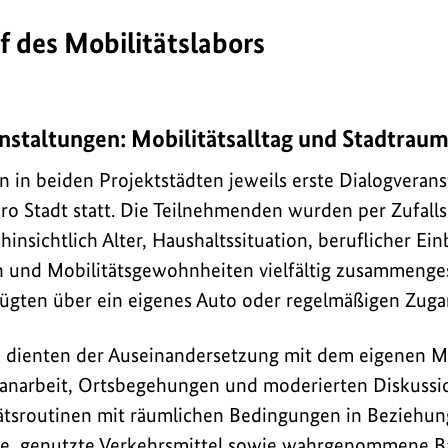
f des Mobilitätslabors
nstaltungen: Mobilitätsalltag und Stadtrau
 in beiden Projektstädten jeweils erste Dialogveran
o Stadt statt. Die Teilnehmenden wurden per Zufall
insichtlich Alter, Haushaltssituation, beruflicher Ei
 und Mobilitätsgewohnheiten vielfältig zusammengese
ügten über ein eigenes Auto oder regelmäßigen Zuga
 dienten der Auseinandersetzung mit dem eigenen Mo
planarbeit, Ortsbegehungen und moderierten Diskuss
tätsroutinen mit räumlichen Bedingungen in Beziehung
e, genutzte Verkehrsmittel sowie wahrgenommene B