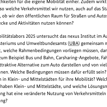
keiten für die eigene Mobilität einher. Zudem wirkt s
o welche Verkehrsmittel wir nutzen, auch auf das Stad
e, ob wir den öffentlichen Raum für Straßen und Auto
ecke und Aktivitäten nutzen können?
itätslabors 2025 untersucht das nexus Institut im A
teriums und Umweltbundesamts (
UBA
) gemeinsam m
t, welche Rahmenbedingungen vorliegen müssen, dam
 zum Beispiel Bus und Bahn, Carsharing-Angebote, F
ttraktive Alternative zum Auto darstellen und von vi
nen. Welche Bedingungen müssen dafür erfüllt sein?
in Klein- und Mittelstädten für ihre Mobilität? Wel
haben Klein- und Mittelstädte, und welche Lösungsm
ng hat eine veränderte Nutzung von Verkehrsmitteln
ung?