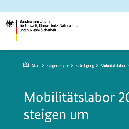
Zum
Zur
Zur
Hauptinhalt
Suche
Hauptnavigation
springen
springen
springen
Bundesministerium
für
Umwelt,
Start
Bürgerservice
Beteiligung
Mobilitätslabor 
Klimaschutz,
Naturschutz
und
Mobilitätslabor 2
nukleare
Sicherheit
steigen um