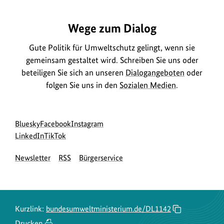
Wege zum Dialog
Gute Politik für Umweltschutz gelingt, wenn sie
gemeinsam gestaltet wird. Schreiben Sie uns oder
beteiligen Sie sich an unseren
Dialogangeboten
oder
folgen Sie uns in den
Sozialen Medien
.
Social
zur
zur
zur
Bluesky
Facebook
Instagram
Media
Bluesky-
zur
zur
Facebook-
Instagram-
LinkedIn
TikTok
Navigation
Seite
LinkedIn-
TikTok-
Seite
Seite
Newsletter
RSS
Bürgerservice
des
Seite
Seite
des
des
BMUKN
des
des
BMUKN
BMUKN
BMUKN
BMUKN
Kurzlink:
bundesumweltministerium.de/DL1142
Drucken