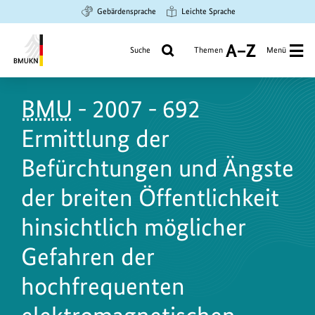
Zum
Zur
Zur
Gebärdensprache
Leichte Sprache
Hauptinhalt
Suche
Hauptnavigation
springen
springen
springen
Suche
Themen
Menü
A
bis
Bundesministerium
Z
für
BMU
- 2007 - 692
Umwelt,
Klimaschutz,
Ermittlung der
Naturschutz
und
Befürchtungen und Ängste
nukleare
der breiten Öffentlichkeit
Sicherheit
hinsichtlich möglicher
Gefahren der
hochfrequenten