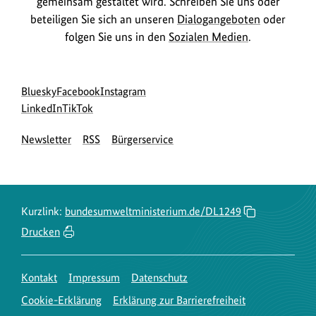
gemeinsam gestaltet wird. Schreiben Sie uns oder
beteiligen Sie sich an unseren
Dialogangeboten
oder
folgen Sie uns in den
Sozialen Medien
.
Social
zur
zur
zur
Bluesky
Facebook
Instagram
Media
Bluesky-
zur
zur
Facebook-
Instagram-
LinkedIn
TikTok
Navigation
Seite
LinkedIn-
TikTok-
Seite
Seite
Newsletter
RSS
Bürgerservice
des
Seite
Seite
des
des
BMUKN
des
des
BMUKN
BMUKN
BMUKN
BMUKN
Kurzlink:
bundesumweltministerium.de/DL1249
Drucken
Kontakt
Impressum
Datenschutz
Cookie-Erklärung
Erklärung zur Barrierefreiheit