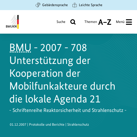
Zum
Zur
Zur
Gebärdensprache
Leichte Sprache
Hauptinhalt
Suche
Hauptnavigation
springen
springen
springen
Suche
Themen
Menü
A
bis
Bundesministerium
Z
für
BMU
- 2007 - 708
Umwelt,
Klimaschutz,
Unterstützung der
Naturschutz
und
Kooperation der
nukleare
Mobilfunkakteure durch
Sicherheit
die lokale Agenda 21
- Schriftenreihe Reaktorsicherheit und Strahlenschutz -
01.12.2007
| Protokolle und Berichte | Strahlenschutz