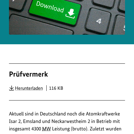
zum
Bild
anz
Prüfvermerk
PDF
Herunterladen
116 KB
Aktuell sind in Deutschland noch die Atomkraftwerke
Isar 2, Emsland und Neckarwestheim 2 in Betrieb mit
insgesamt 4300
MW
Leistung (brutto). Zuletzt wurden