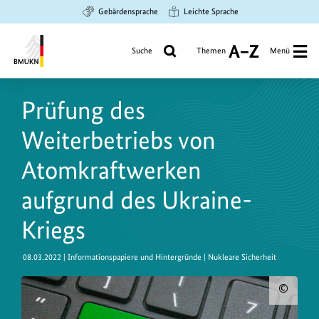
Zum
Zur
Zur
Gebärdensprache
Leichte Sprache
Hauptinhalt
Suche
Hauptnavigation
springen
springen
springen
Suche
Themen
Menü
A
bis
Bundesministerium
Z
für
Prüfung des
Umwelt,
Klimaschutz,
Weiterbetriebs von
Naturschutz
und
Atomkraftwerken
nukleare
aufgrund des Ukraine-
Sicherheit
Kriegs
08.03.2022
| Informationspapiere und Hintergründe | Nukleare Sicherheit
Urh