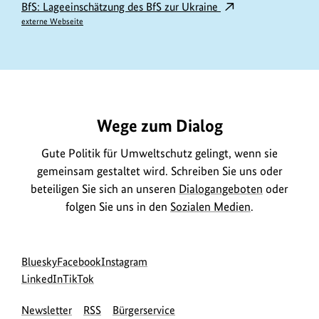
BfS: Lageeinschätzung des BfS zur Ukraine
externe Webseite
https://www.bundesumweltministerium.de/DL2865
Wege zum Dialog
Gute Politik für Umweltschutz gelingt, wenn sie
gemeinsam gestaltet wird. Schreiben Sie uns oder
beteiligen Sie sich an unseren
Dialogangeboten
oder
folgen Sie uns in den
Sozialen Medien
.
Social
zur
zur
zur
Bluesky
Facebook
Instagram
Media
Bluesky-
zur
zur
Facebook-
Instagram-
LinkedIn
TikTok
Navigation
Seite
LinkedIn-
TikTok-
Seite
Seite
Newsletter
RSS
Bürgerservice
des
Seite
Seite
des
des