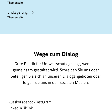
Themenseite
Endlagerung
Themenseite
https://www.bundesumweltministerium.de/DL3450
Wege zum Dialog
Gute Politik für Umweltschutz gelingt, wenn sie
gemeinsam gestaltet wird. Schreiben Sie uns oder
beteiligen Sie sich an unseren
Dialogangeboten
oder
folgen Sie uns in den
Sozialen Medien
.
Social
zur
zur
zur
Bluesky
Facebook
Instagram
Media
Bluesky-
zur
zur
Facebook-
Instagram-
LinkedIn
TikTok