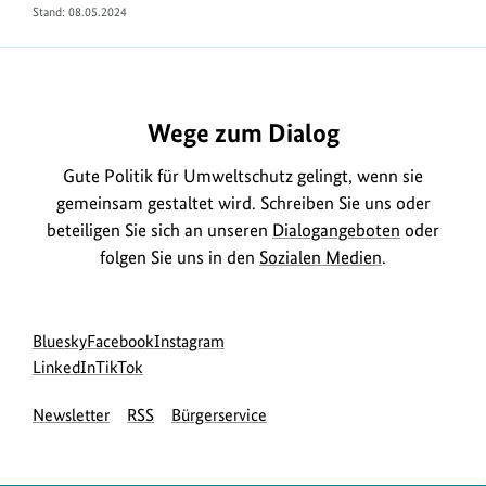
Stand:
08.05.2024
https://www.bundesumweltministerium.de/FA2155
Wege zum Dialog
Gute Politik für Umweltschutz gelingt, wenn sie
gemeinsam gestaltet wird. Schreiben Sie uns oder
beteiligen Sie sich an unseren
Dialogangeboten
oder
folgen Sie uns in den
Sozialen Medien
.
Social
zur
zur
zur
Bluesky
Facebook
Instagram
Media
Bluesky-
zur
zur
Facebook-
Instagram-
LinkedIn
TikTok
Navigation
Seite
LinkedIn-
TikTok-
Seite
Seite
Newsletter
RSS
Bürgerservice
des
Seite
Seite
des
des
BMUKN
des
des
BMUKN
BMUKN
BMUKN
BMUKN