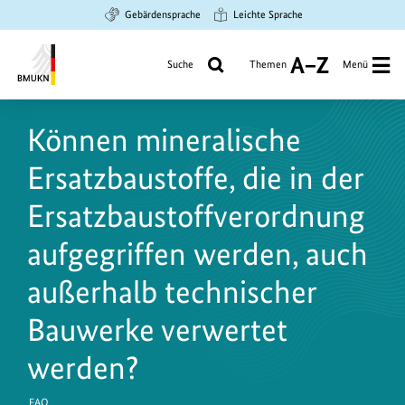
Zum
Zur
Zur
Gebärdensprache
Leichte Sprache
Hauptinhalt
Suche
Hauptnavigation
springen
springen
springen
Suche
Themen
Menü
A
bis
Bundesministerium
Z
für
Können mineralische
Umwelt,
Klimaschutz,
Ersatzbaustoffe, die in der
Naturschutz
und
Ersatzbaustoffverordnung
nukleare
aufgegriffen werden, auch
Sicherheit
außerhalb technischer
Bauwerke verwertet
werden?
FAQ