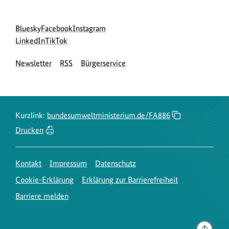
Social
zur
zur
zur
Bluesky
Facebook
Instagram
Media
Bluesky-
zur
zur
Facebook-
Instagram-
LinkedIn
TikTok
Navigation
Seite
LinkedIn-
TikTok-
Seite
Seite
Newsletter
RSS
Bürgerservice
des
Seite
Seite
des
des
BMUKN
des
des
BMUKN
BMUKN
BMUKN
BMUKN
Kurzlink:
bundesumweltministerium.de/FA886
Drucken
Kontakt
Impressum
Datenschutz
Cookie-Erklärung
Erklärung zur Barrierefreiheit
Barriere melden
Gehe