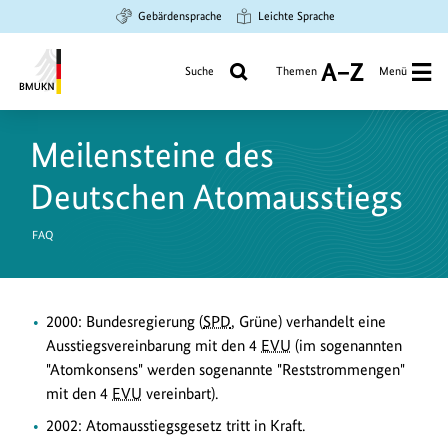
Zum
Zur
Zur
Gebärdensprache
Leichte Sprache
Hauptinhalt
Suche
Hauptnavigation
springen
springen
springen
Suche
Themen
Menü
A
bis
Bundesministerium
Z
für
Meilensteine des
Umwelt,
Klimaschutz,
Deutschen Atomausstiegs
Naturschutz
und
FAQ
nukleare
Sicherheit
2000: Bundesregierung (
SPD
, Grüne) verhandelt eine
Ausstiegsvereinbarung mit den 4
EVU
(im sogenannten
"Atomkonsens" werden sogenannte "Reststrommengen"
mit den 4
EVU
vereinbart).
2002: Atomausstiegsgesetz tritt in Kraft.