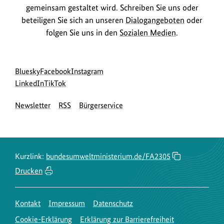
gemeinsam gestaltet wird. Schreiben Sie uns oder
beteiligen Sie sich an unseren
Dialogangeboten
oder
folgen Sie uns in den
Sozialen Medien
.
Social
zur
zur
zur
Bluesky
Facebook
Instagram
Media
Bluesky-
zur
zur
Facebook-
Instagram-
LinkedIn
TikTok
Navigation
Seite
LinkedIn-
TikTok-
Seite
Seite
Newsletter
RSS
Bürgerservice
des
Seite
Seite
des
des
BMUKN
des
des
BMUKN
BMUKN
BMUKN
BMUKN
Kurzlink:
bundesumweltministerium.de/FA2305
Drucken
Kontakt
Impressum
Datenschutz
Cookie-Erklärung
Erklärung zur Barrierefreiheit