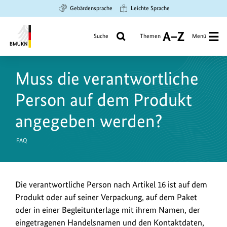
Zum
Zur
Zur
Gebärdensprache
Leichte Sprache
Hauptinhalt
Suche
Hauptnavigation
springen
springen
springen
Suche
Themen
Menü
A
bis
Bundesministerium
Z
für
Muss die verantwortliche
Umwelt,
Klimaschutz,
Person auf dem Produkt
Naturschutz
und
angegeben werden?
nukleare
Sicherheit
FAQ
Die verantwortliche Person nach Artikel 16 ist auf dem
Produkt oder auf seiner Verpackung, auf dem Paket
oder in einer Begleitunterlage mit ihrem Namen, der
eingetragenen Handelsnamen und den Kontaktdaten,