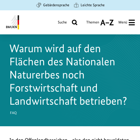
Zum
Zur
Zur
Gebärdensprache
Leichte Sprache
Hauptinhalt
Suche
Hauptnavigation
springen
springen
springen
Suche
Themen
Menü
A
bis
Bundesministerium
Z
für
Warum wird auf den
Umwelt,
Klimaschutz,
Flächen des Nationalen
Naturschutz
und
Naturerbes noch
nukleare
Forstwirtschaft und
Sicherheit
Landwirtschaft betrieben?
FAQ