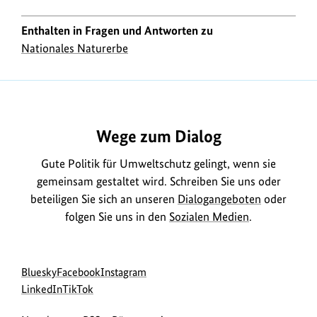
Enthalten in Fragen und Antworten zu
Nationales Naturerbe
https://www.bundesumweltministerium.de/FA809
Wege zum Dialog
Gute Politik für Umweltschutz gelingt, wenn sie
gemeinsam gestaltet wird. Schreiben Sie uns oder
beteiligen Sie sich an unseren
Dialogangeboten
oder
folgen Sie uns in den
Sozialen Medien
.
Social
zur
zur
zur
Bluesky
Facebook
Instagram
Media
Bluesky-
zur
zur
Facebook-
Instagram-
LinkedIn
TikTok
Navigation
Seite
LinkedIn-
TikTok-
Seite
Seite