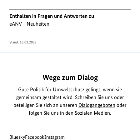
Enthalten in Fragen und Antworten zu
eANV - Neuheiten
Stand:
16.02.2023
https://www.bundesumweltministerium.de/FA928
Wege zum Dialog
Gute Politik für Umweltschutz gelingt, wenn sie
gemeinsam gestaltet wird. Schreiben Sie uns oder
beteiligen Sie sich an unseren
Dialogangeboten
oder
folgen Sie uns in den
Sozialen Medien
.
Social
zur
zur
zur
Bluesky
Facebook
Instagram