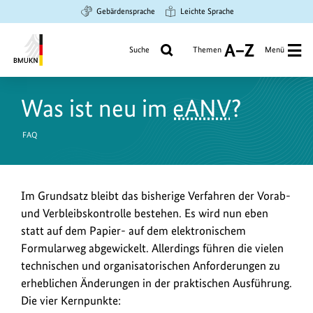
Zum
Zur
Zur
Gebärdensprache
Leichte Sprache
Hauptinhalt
Suche
Hauptnavigation
springen
springen
springen
Suche
Themen
Menü
A
bis
Bundesministerium
Z
für
Was ist neu im
eANV
?
Umwelt,
Klimaschutz,
FAQ
Naturschutz
und
nukleare
Sicherheit
Im Grundsatz bleibt das bisherige Verfahren der Vorab-
und Verbleibskontrolle bestehen. Es wird nun eben
statt auf dem Papier- auf dem elektronischem
Formularweg abgewickelt. Allerdings führen die vielen
technischen und organisatorischen Anforderungen zu
erheblichen Änderungen in der praktischen Ausführung.
Die vier Kernpunkte: