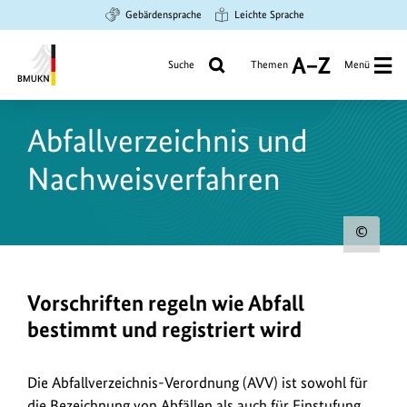
Zum
Zur
Zur
Gebärdensprache
Leichte Sprache
Hauptinhalt
Suche
Hauptnavigation
springen
springen
springen
Suche
Themen
Menü
A
bis
Bundesministerium
Z
für
Abfallverzeichnis und
Umwelt,
Klimaschutz,
Nachweisverfahren
Naturschutz
und
nukleare
Urh
Sicherheit
zum
Bild
Vorschriften regeln wie Abfall
anz
bestimmt und registriert wird
Die Abfallverzeichnis-Verordnung (AVV) ist sowohl für
die Bezeichnung von Abfällen als auch für Einstufung