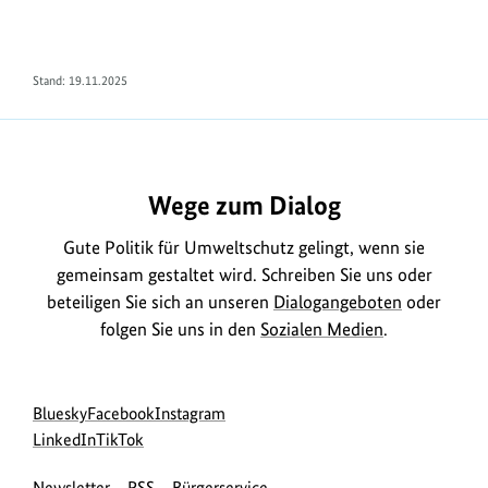
Stand: 19.11.2025
Wege zum Dialog
Gute Politik für Umweltschutz gelingt, wenn sie
gemeinsam gestaltet wird. Schreiben Sie uns oder
beteiligen Sie sich an unseren
Dialogangeboten
oder
folgen Sie uns in den
Sozialen Medien
.
Social
zur
zur
zur
Bluesky
Facebook
Instagram
Media
Bluesky-
zur
zur
Facebook-
Instagram-
LinkedIn
TikTok
Navigation
Seite
LinkedIn-
TikTok-
Seite
Seite
Newsletter
RSS
Bürgerservice