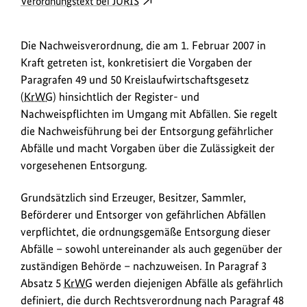
externer
Verordnungstext bei JURIS
o
Link
w
öffnet
Die Nachweisverordnung, die am 1. Februar 2007 in
in
n
Kraft getreten ist, konkretisiert die Vorgaben der
neuem
l
Paragrafen 49 und 50 Kreislaufwirtschaftsgesetz
Fenster:
o
(
KrWG
) hinsichtlich der Register- und
Verordnungstext
a
Nachweispflichten im Umgang mit Abfällen. Sie regelt
bei
die Nachweisführung bei der Entsorgung gefährlicher
JURIS
d
Abfälle und macht Vorgaben über die Zulässigkeit der
s
vorgesehenen Entsorgung.
/
L
Grundsätzlich sind Erzeuger, Besitzer, Sammler,
i
Beförderer und Entsorger von gefährlichen Abfällen
verpflichtet, die ordnungsgemäße Entsorgung dieser
n
Abfälle – sowohl untereinander als auch gegenüber der
k
zuständigen Behörde – nachzuweisen. In Paragraf 3
s
Absatz 5
KrWG
werden diejenigen Abfälle als gefährlich
definiert, die durch Rechtsverordnung nach Paragraf 48