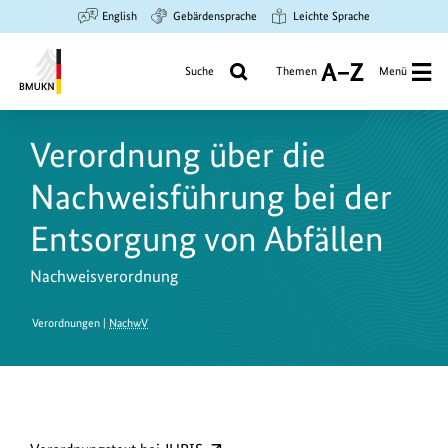
Zum
Zur
Zur
English
Gebärdensprache
Leichte Sprache
Hauptinhalt
Suche
Hauptnavigation
springen
springen
springen
Suche
Themen
Menü
A
bis
Bundesministerium
Z
für
Verordnung über die
Umwelt,
Klimaschutz,
Nachweisführung bei der
Naturschutz
und
Entsorgung von Abfällen
nukleare
Sicherheit
Nachweisverordnung
Verordnungen |
NachwV
D