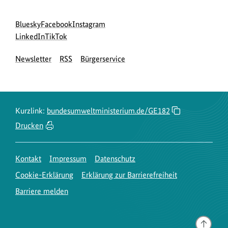
Social
zur
zur
zur
Bluesky
Facebook
Instagram
Media
Bluesky-
zur
zur
Facebook-
Instagram-
LinkedIn
TikTok
Navigation
Seite
LinkedIn-
TikTok-
Seite
Seite
Newsletter
RSS
Bürgerservice
des
Seite
Seite
des
des
BMUKN
des
des
BMUKN
BMUKN
BMUKN
BMUKN
Kurzlink:
bundesumweltministerium.de/GE182
Drucken
Kontakt
Impressum
Datenschutz
Cookie-Erklärung
Erklärung zur Barrierefreiheit
Barriere melden
Gehe