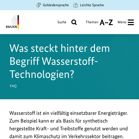
Zum
Zur
Zur
Gebärdensprache
Leichte Sprache
Hauptinhalt
Suche
Hauptnavigation
springen
springen
springen
Suche
Themen
Menü
A
bis
Bundesministerium
Z
für
Was steckt hinter dem
Umwelt,
Klimaschutz,
Begriff Wasserstoff-
Naturschutz
und
Technologien?
nukleare
Sicherheit
FAQ
Wasserstoff ist ein vielfältig einsetzbarer Energieträger.
Zum Beispiel kann er als Basis für synthetisch
hergestellte Kraft- und Treibstoffe genutzt werden und
damit zum Klimaschutz im Verkehrssektor beitragen.