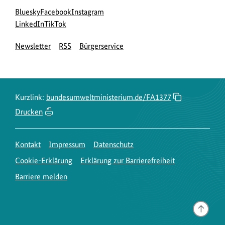
Social
zur
zur
zur
Bluesky
Facebook
Instagram
Media
Bluesky-
zur
zur
Facebook-
Instagram-
LinkedIn
TikTok
Navigation
Seite
LinkedIn-
TikTok-
Seite
Seite
Newsletter
RSS
Bürgerservice
des
Seite
Seite
des
des
BMUKN
des
des
BMUKN
BMUKN
BMUKN
BMUKN
Kurzlink:
bundesumweltministerium.de/FA1377
Drucken
Kontakt
Impressum
Datenschutz
Cookie-Erklärung
Erklärung zur Barrierefreiheit
Barriere melden
Gehe
nach
oben