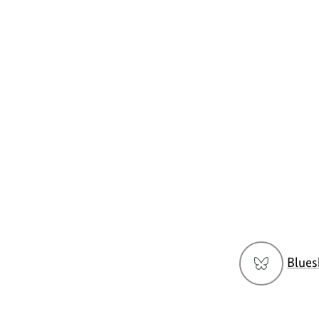
https://www.bundesumweltministerium.de/F
Social
Blues
Media
Navigation