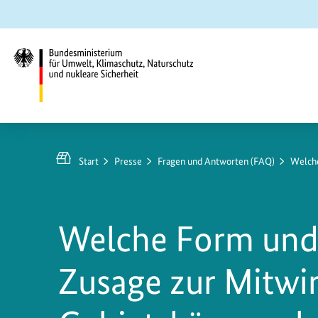
Zum
Zur
Zur
Hauptinhalt
Suche
Hauptnavigation
springen
springen
springen
Bundesministerium
für
Umwelt,
Start
Presse
Fragen und Antworten (FAQ)
Welche
Klimaschutz,
Naturschutz
und
Welche Form und w
nukleare
Sicherheit
Zusage zur Mitwi