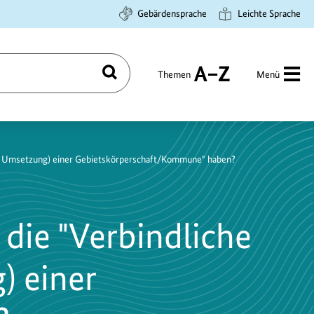
Gebärdensprache
Leichte Sprache
Themen
Menü
Suchen
A
bis
Z
und Umsetzung) einer Gebietskörperschaft/Kommune" haben?
die "Verbindliche
) einer