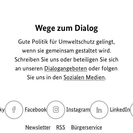
A1513
Wege zum Dialog
Gute Politik für Umweltschutz gelingt,
wenn sie gemeinsam gestaltet wird.
Schreiben Sie uns oder beteiligen Sie sich
an unseren
Dialogangeboten
oder folgen
Sie uns in den
Sozialen Medien
.
zur
zur
zur
z
ky
Facebook
Instagram
LinkedIn
Bluesky-
Facebook-
Instagram-
L
Seite
Seite
Seite
S
Newsletter
RSS
Bürgerservice
des
des
des
d