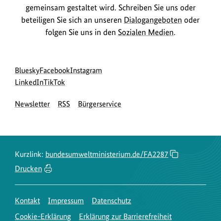
gemeinsam gestaltet wird. Schreiben Sie uns oder
beteiligen Sie sich an unseren
Dialogangeboten
oder
folgen Sie uns in den
Sozialen Medien
.
Social
zur
zur
zur
Bluesky
Facebook
Instagram
Media
Bluesky-
zur
zur
Facebook-
Instagram-
LinkedIn
TikTok
Navigation
Seite
LinkedIn-
TikTok-
Seite
Seite
Newsletter
RSS
Bürgerservice
des
Seite
Seite
des
des
BMUKN
des
des
BMUKN
BMUKN
BMUKN
BMUKN
Kurzlink:
bundesumweltministerium.de/FA2287
Drucken
Kontakt
Impressum
Datenschutz
Cookie-Erklärung
Erklärung zur Barrierefreiheit