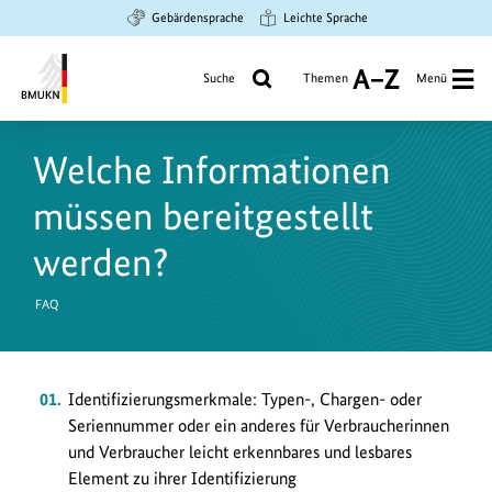
Zum
Zur
Zur
Gebärdensprache
Leichte Sprache
Hauptinhalt
Suche
Hauptnavigation
springen
springen
springen
Suche
Themen
Menü
A
bis
Bundesministerium
Z
für
Welche Informationen
Umwelt,
Klimaschutz,
müssen bereitgestellt
Naturschutz
und
werden?
nukleare
Sicherheit
FAQ
Identifizierungsmerkmale: Typen-, Chargen- oder
Seriennummer oder ein anderes für Verbraucherinnen
und Verbraucher leicht erkennbares und lesbares
Element zu ihrer Identifizierung