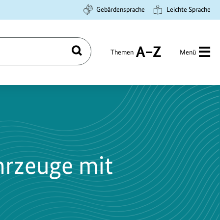
Gebärdensprache
Leichte Sprache
Themen
Menü
Suchen
A
bis
Z
hrzeuge mit