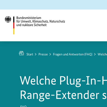
Zum
Zur
Zur
Hauptinhalt
Suche
Hauptnavigation
springen
springen
springen
Bundesministerium
für
Umwelt,
Start
Presse
Fragen und Antworten (FAQ)
Welche
Klimaschutz,
Naturschutz
und
Welche Plug-In-H
nukleare
Sicherheit
Range-Extender s
FAQ