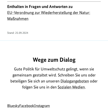
Enthalten in Fragen und Antworten zu
EU-Verordnung zur Wiederherstellung der Natur:
Maßnahmen
Stand:
25.09.2024
https://www.bundesumweltministerium.de/FA2204
Wege zum Dialog
Gute Politik für Umweltschutz gelingt, wenn sie
gemeinsam gestaltet wird. Schreiben Sie uns oder
beteiligen Sie sich an unseren
Dialogangeboten
oder
folgen Sie uns in den
Sozialen Medien
.
Social
zur
zur
zur
Bluesky
Facebook
Instagram