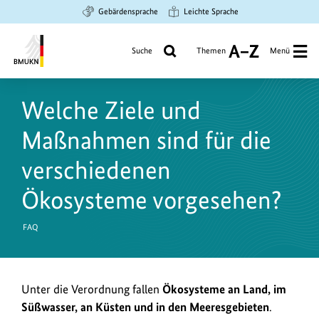
Zum
Zur
Zur
Gebärdensprache
Leichte Sprache
Hauptinhalt
Suche
Hauptnavigation
springen
springen
springen
Suche
Themen
Menü
A
bis
Bundesministerium
Z
für
Welche Ziele und
Umwelt,
Klimaschutz,
Maßnahmen sind für die
Naturschutz
und
verschiedenen
nukleare
Ökosysteme vorgesehen?
Sicherheit
FAQ
Unter die Verordnung fallen
Ökosysteme an Land, im
Süßwasser, an Küsten und in den Meeresgebieten
.