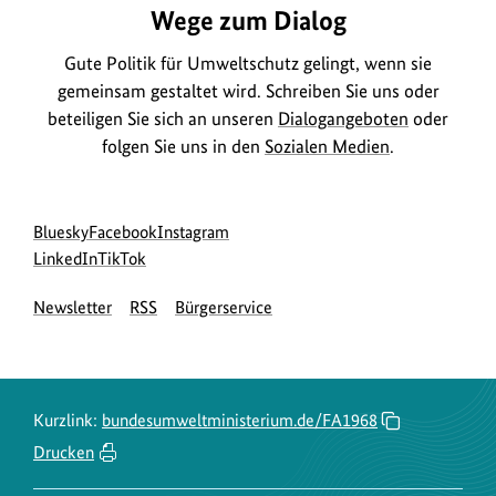
Wege zum Dialog
Gute Politik für Umweltschutz gelingt, wenn sie
gemeinsam gestaltet wird. Schreiben Sie uns oder
beteiligen Sie sich an unseren
Dialogangeboten
oder
folgen Sie uns in den
Sozialen Medien
.
Social
zur
zur
zur
Bluesky
Facebook
Instagram
Media
Bluesky-
zur
zur
Facebook-
Instagram-
LinkedIn
TikTok
Navigation
Seite
LinkedIn-
TikTok-
Seite
Seite
Newsletter
RSS
Bürgerservice
des
Seite
Seite
des
des
BMUKN
des
des
BMUKN
BMUKN
BMUKN
BMUKN
Kurzlink:
bundesumweltministerium.de/FA1968
Drucken