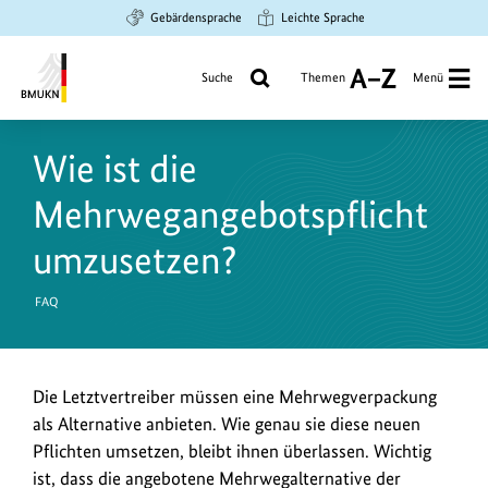
Zum
Zur
Zur
Gebärdensprache
Leichte Sprache
Hauptinhalt
Suche
Hauptnavigation
springen
springen
springen
Suche
Themen
Menü
A
bis
Bundesministerium
Z
für
Wie ist die
Umwelt,
Klimaschutz,
Mehrwegangebotspflicht
Naturschutz
und
umzusetzen?
nukleare
Sicherheit
FAQ
Die Letztvertreiber müssen eine Mehrwegverpackung
als Alternative anbieten.
Wie genau sie diese neuen
Pflichten umsetzen, bleibt ihnen überlassen. Wichtig
ist, dass die angebotene Mehrwegalternative der