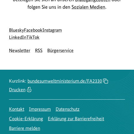
folgen Sie uns in den
Sozialen Medien
.
Social
zur
zur
zur
Bluesky
Facebook
Instagram
Media
Bluesky-
zur
zur
Facebook-
Instagram-
LinkedIn
TikTok
Navigation
Seite
LinkedIn-
TikTok-
Seite
Seite
Newsletter
RSS
Bürgerservice
des
Seite
Seite
des
des
BMUKN
des
des
BMUKN
BMUKN
BMUKN
BMUKN
Kurzlink:
bundesumweltministerium.de/FA2330
Drucken
Kontakt
Impressum
Datenschutz
Cookie-Erklärung
Erklärung zur Barrierefreiheit
Barriere melden