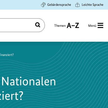
Gebärdensprache
Leichte Sprache
Themen
Menü
Suchen
A
bis
Z
inanziert?
 Nationalen
iert?