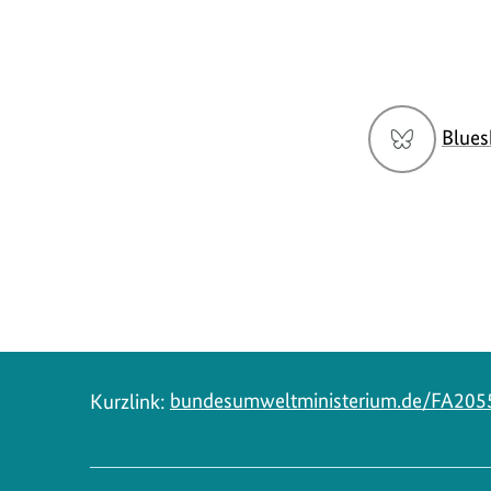
Social
Blues
Media
Navigation
Kurzlink:
bundesumweltministerium.de/FA205