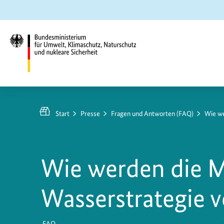
Zum
Zur
Zur
Hauptinhalt
Suche
Hauptnavigation
springen
springen
springen
Bundesministerium
für
Umwelt,
Start
Presse
Fragen und Antworten (FAQ)
Wie we
Klimaschutz,
Naturschutz
und
Wie werden die M
nukleare
Sicherheit
Wasserstrategie v
FAQ