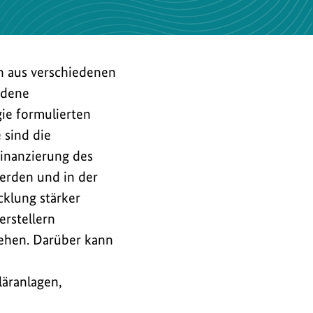
h aus verschiedenen
ndene
gie formulierten
 sind die
Finanzierung des
erden und in der
klung stärker
erstellern
ehen. Darüber kann
äranlagen,