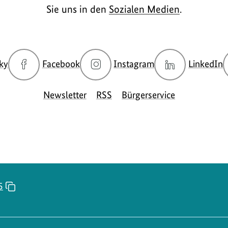
Sie uns in den
Sozialen Medien
.
zur
zur
zur
z
ky
Facebook
Instagram
LinkedIn
Bluesky-
Facebook-
Instagram-
L
Seite
Seite
Seite
S
Newsletter
RSS
Bürgerservice
des
des
des
d
BMUKN
BMUKN
BMUKN
5