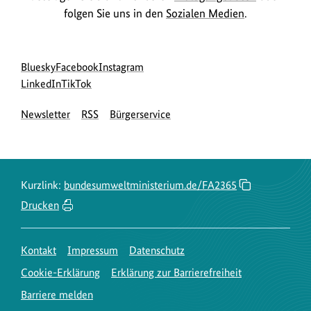
folgen Sie uns in den
Sozialen Medien
.
Social
zur
zur
zur
Bluesky
Facebook
Instagram
Media
Bluesky-
zur
zur
Facebook-
Instagram-
LinkedIn
TikTok
Navigation
Seite
LinkedIn-
TikTok-
Seite
Seite
Newsletter
RSS
Bürgerservice
des
Seite
Seite
des
des
BMUKN
des
des
BMUKN
BMUKN
BMUKN
BMUKN
Kurzlink:
bundesumweltministerium.de/FA2365
Drucken
Kontakt
Impressum
Datenschutz
Cookie-Erklärung
Erklärung zur Barrierefreiheit
Barriere melden