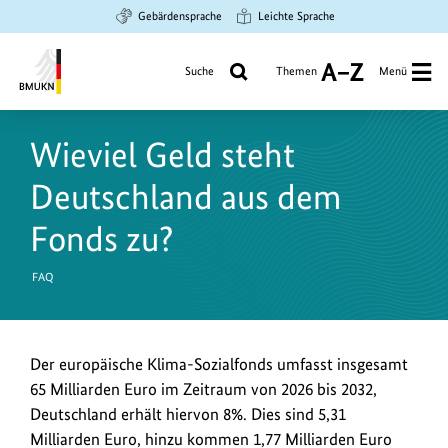
Zum
Zur
Zur
Gebärdensprache
Leichte Sprache
Hauptinhalt
Suche
Hauptnavigation
springen
springen
springen
Suche
Themen
Menü
A
bis
Bundesministerium
Z
für
Wieviel Geld steht
Umwelt,
Klimaschutz,
Deutschland aus dem
Naturschutz
und
Fonds zu?
nukleare
Sicherheit
FAQ
Der europäische Klima-Sozialfonds umfasst insgesamt
65 Milliarden Euro im Zeitraum von 2026 bis 2032,
Deutschland erhält hiervon 8%. Dies sind 5,31
Milliarden Euro, hinzu kommen 1,77 Milliarden Euro